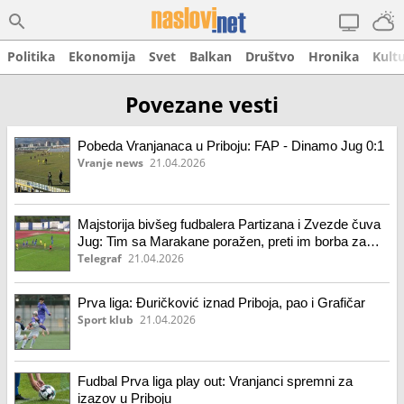
Politika
Ekonomija
Svet
Balkan
Društvo
Hronika
Kult
Povezane vesti
Pobeda Vranjanaca u Priboju: FAP - Dinamo Jug 0:1
Vranje news
21.04.2026
Majstorija bivšeg fudbalera Partizana i Zvezde čuva
Jug: Tim sa Marakane poražen, preti im borba za
opstanak
Telegraf
21.04.2026
Prva liga: Đuričković iznad Priboja, pao i Grafičar
Sport klub
21.04.2026
Fudbal Prva liga play out: Vranjanci spremni za
izazov u Priboju