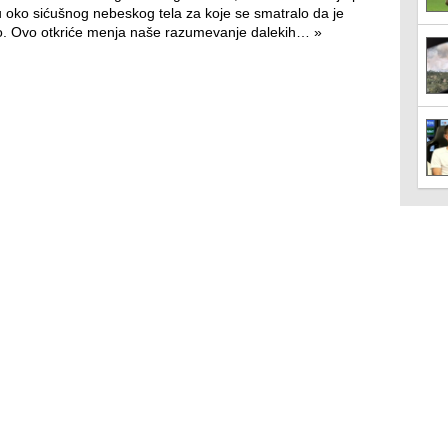
 oko sićušnog nebeskog tela za koje se smatralo da je
lo. Ovo otkriće menja naše razumevanje dalekih…
»