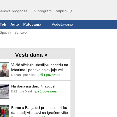
enska prognoza
TV program
Ћирилица
Teh
Auto
Putovanja
Podešavanja
Sputnik
Svi izvori
Vesti dana »
Vučić očekuje ubedljivu pobedu na
izborima i ponovo najavljuje veliki
skup u Novom Sadu
Danas
pre 5 sati
još 1 povezana
Na današnji dan, 7. avgust
B92
pre 5 sati
još 1 povezana
Borac u Banjaluci propustio priliku
da ubedljivije slavi sa igračem više