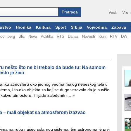
Vesti
Vrem
uštvo
Hronika
Kultura
Sport
Srbija
Vojvodina
Zabava
loomberg
Blic
Nova
Politika
RTS
Danas
Novosti
Kurir
RTV
DW
ru nešto što ne bi trebalo da bude tu: Na samom
što je živo
li tanku atmosferu oko jednog veoma malog nebeskog tela u
ema, i to oko objekta za koji se dugo verovalo da je suviše
o kakvu atmosferu. Hiljade zaleđenih i…
»
 – mali objekat sa atmosferom izazvao
ima na rubu našeg solarnog sistema, tim astronoma je prvi