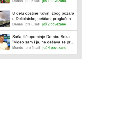
Danas
pre 5 sati
još 1 povezana
U delu opštine Kovin, zbog požara
u Deliblatskoj peščari, proglašena
vanredna situacija
Danas
pre 6 sati
još 2 povezane
Saša Ilić opominje Dembu Seka:
"Video sam i ja, ne dešava se prvi
put"
Mondo
pre 5 sati
još 4 povezane