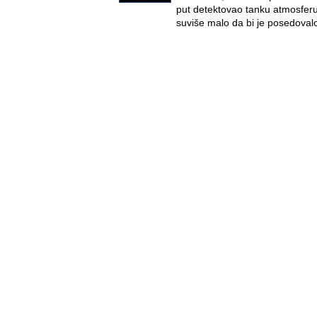
put detektovao tanku atmosferu
suviše malo da bi je posedova