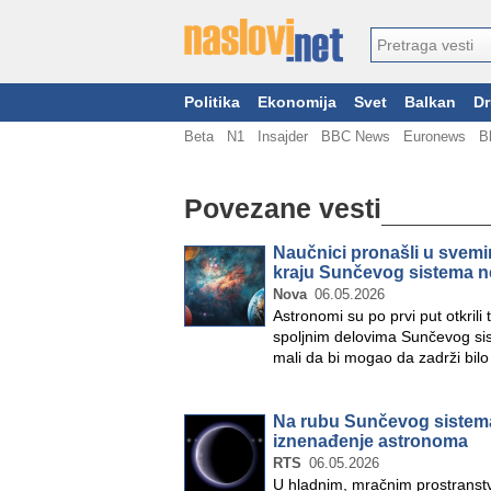
Politika
Ekonomija
Svet
Balkan
Dr
Beta
N1
Insajder
BBC News
Euronews
B
Povezane vesti
Naučnici pronašli u svemi
kraju Sunčevog sistema ne
Nova
06.05.2026
Astronomi su po prvi put otkri
spoljnim delovima Sunčevog sist
mali da bi mogao da zadrži bil
Na rubu Sunčevog sistema
iznenađenje astronoma
RTS
06.05.2026
U hladnim, mračnim prostranstv