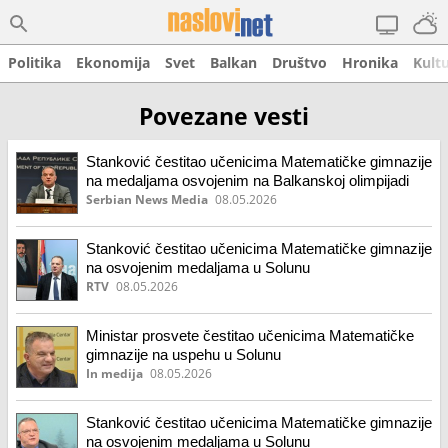
Politika
Ekonomija
Svet
Balkan
Društvo
Hronika
Kult
Povezane vesti
Stanković čestitao učenicima Matematičke gimnazije
na medaljama osvojenim na Balkanskoj olimpijadi
Serbian News Media
08.05.2026
Stanković čestitao učenicima Matematičke gimnazije
na osvojenim medaljama u Solunu
RTV
08.05.2026
Ministar prosvete čestitao učenicima Matematičke
gimnazije na uspehu u Solunu
In medija
08.05.2026
Stanković čestitao učenicima Matematičke gimnazije
na osvojenim medaljama u Solunu