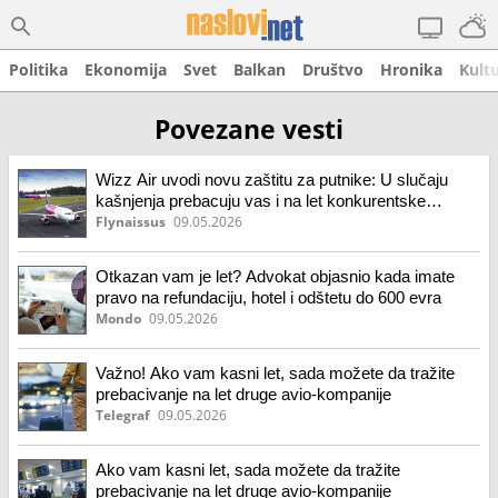
Politika
Ekonomija
Svet
Balkan
Društvo
Hronika
Kult
Povezane vesti
Wizz Air uvodi novu zaštitu za putnike: U slučaju
kašnjenja prebacuju vas i na let konkurentske
kompanije
Flynaissus
09.05.2026
Otkazan vam je let? Advokat objasnio kada imate
pravo na refundaciju, hotel i odštetu do 600 evra
Mondo
09.05.2026
Važno! Ako vam kasni let, sada možete da tražite
prebacivanje na let druge avio-kompanije
Telegraf
09.05.2026
Ako vam kasni let, sada možete da tražite
prebacivanje na let druge avio-kompanije