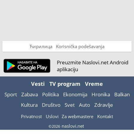
Ћирилица
Korisnička podešavanja
Preuzmite Naslovi.net Android
aplikaciju
Vesti
TV program
Vreme
Sport
Zabava
Politika
Ekonomija
Hronika
Balkan
Kultura
Društvo
Svet
Auto
Zdravlje
Privatnost
Uslovi
Za webmastere
Kontakt
naslovi.net
©2026