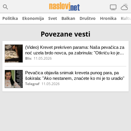
Politika
Ekonomija
Svet
Balkan
Društvo
Hronika
Kult
Povezane vesti
(Video) Krevet prekriven parama: Naša pevačica za
noć uzela brdo novca, pa zabrinula: "Otkriću ko je
hteo da me reketira, da znate ako mi se nešto desi"
Blic
11.05.2026
Pevačica objavila snimak kreveta punog para, pa
šokirala: "Ako nestanem, znaćete ko mi je to uradio"
Telegraf
11.05.2026