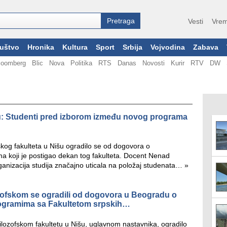
Vesti
Vrem
uštvo
Hronika
Kultura
Sport
Srbija
Vojvodina
Zabava
loomberg
Blic
Nova
Politika
RTS
Danas
Novosti
Kurir
RTV
DW
u: Studenti pred izborom između novog programa
skog fakulteta u Nišu ogradilo se od dogovora o
ama koji je postigao dekan tog fakulteta. Docent Nenad
ganizacija studija značajno uticala na položaj studenata…
»
zofskom se ogradili od dogovora u Beogradu o
rogramima sa Fakultetom srpskih…
ilozofskom fakultetu u Nišu, uglavnom nastavnika, ogradilo