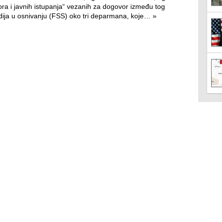
ra i javnih istupanja“ vezanih za dogovor između tog
tudija u osnivanju (FSS) oko tri deparmana, koje…
»