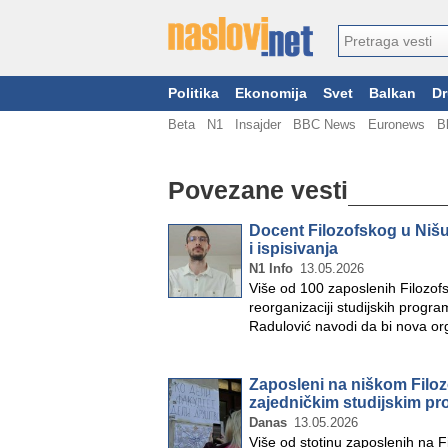
Politika
Ekonomija
Svet
Balkan
Dr
Beta
N1
Insajder
BBC News
Euronews
B
Povezane vesti
Docent Filozofskog u Niš
i ispisivanja
N1 Info
13.05.2026
Više od 100 zaposlenih Filozof
reorganizaciji studijskih progr
Radulović navodi da bi nova or
Zaposleni na niškom Filo
zajedničkim studijskim p
Danas
13.05.2026
Više od stotinu zaposlenih na F