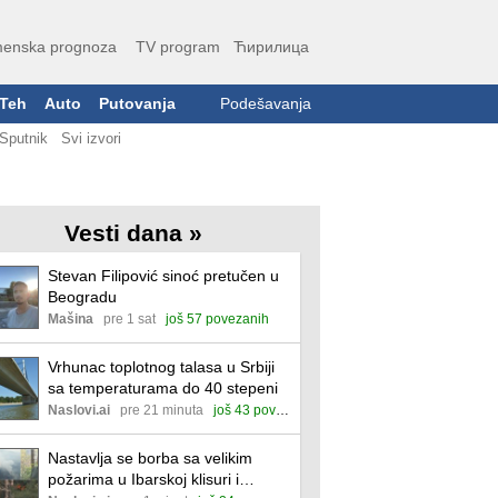
enska prognoza
TV program
Ћирилица
Teh
Auto
Putovanja
Podešavanja
Sputnik
Svi izvori
Vesti dana »
Stevan Filipović sinoć pretučen u
Beogradu
Mašina
pre 1 sat
još 57 povezanih
Vrhunac toplotnog talasa u Srbiji
sa temperaturama do 40 stepeni
Naslovi.ai
pre 21 minuta
još 43 povezane
Nastavlja se borba sa velikim
požarima u Ibarskoj klisuri i