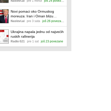
Deliblatskoj peščari
Naslovi.ai
pre 1 minut
još 24 povezane
Novi pomaci oko Ormuskog
moreuza: Iran i Oman blizu
privremenog sporazuma
Naslovi.ai
pre 3 sata
još 26 povezanih
Ukrajina napala jednu od najvećih
ruskih rafinerija
Radio 021
pre 1 sat
još 23 povezane