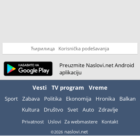
Ћирилица
Korisnička podešavanja
Preuzmite Naslovi.net Android
aplikaciju
Vesti
TV program
Vreme
Sport
Zabava
Politika
Ekonomija
Hronika
Balkan
Kultura
Društvo
Svet
Auto
Zdravlje
Privatnost
Uslovi
Za webmastere
Kontakt
naslovi.net
©2026