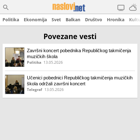
Politika
Ekonomija
Svet
Balkan
Društvo
Hronika
Kult
Povezane vesti
Završni koncert pobednika Republičkog takmičenja
muzičkih škola
Politika
13.05.2026
Učenici pobednici Republičkog takmičenja muzičkih
škola održali završni koncert
Telegraf
13.05.2026