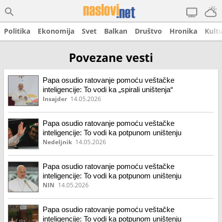
Politika
Ekonomija
Svet
Balkan
Društvo
Hronika
Kult
Povezane vesti
Papa osudio ratovanje pomoću veštačke
inteligencije: To vodi ka „spirali uništenja“
Insajder
14.05.2026
Papa osudio ratovanje pomoću veštačke
inteligencije: To vodi ka potpunom uništenju
Nedeljnik
14.05.2026
Papa osudio ratovanje pomoću veštačke
inteligencije: To vodi ka potpunom uništenju
NIN
14.05.2026
Papa osudio ratovanje pomoću veštačke
inteligencije: To vodi ka potpunom uništenju