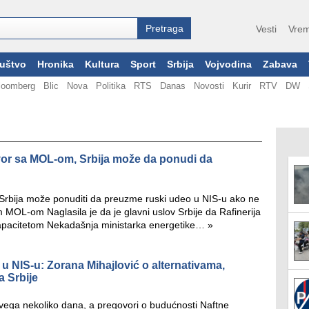
Vesti
Vrem
uštvo
Hronika
Kultura
Sport
Srbija
Vojvodina
Zabava
loomberg
Blic
Nova
Politika
RTS
Danas
Novosti
Kurir
RTV
DW
or sa MOL-om, Srbija može da ponudi da
a Srbija može ponuditi da preuzme ruski udeo u NIS-u ako ne
MOL-om Naglasila je da je glavni uslov Srbije da Rafinerija
apacitetom Nekadašnja ministarka energetike…
»
u NIS-u: Zorana Mihajlović o alternativama,
a Srbije
svega nekoliko dana, a pregovori o budućnosti Naftne