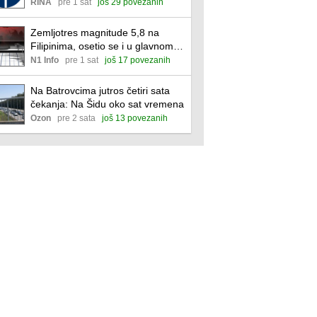
Srbiji
RINA
pre 1 sat
još 29 povezanih
Zemljotres magnitude 5,8 na
Filipinima, osetio se i u glavnom
gradu Manili
N1 Info
pre 1 sat
još 17 povezanih
Na Batrovcima jutros četiri sata
čekanja: Na Šidu oko sat vremena
Ozon
pre 2 sata
još 13 povezanih