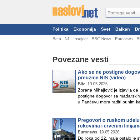
Politika
Ekonomija
Svet
Balkan
Dr
Beta
N1
Insajder
BBC News
Euronews
B
Povezane vesti
Ako se ne postigne dogov
preuzme NIS (video)
Blic
19.05.2026
Zorana Mihajlović je izjavila d
postigne dogovor sa mađarskim 
u Pančevu mora raditi punim k
Pregovori o ruskom udelu 
rokovima i crvenim linijam
Euronews
19.05.2026
Do roka od 22. maja ostalo je 