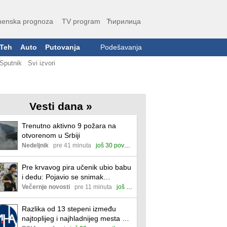
enska prognoza
TV program
Ћирилица
Teh
Auto
Putovanja
Podešavanja
Sputnik
Svi izvori
Vesti dana »
Trenutno aktivno 9 požara na
otvorenom u Srbiji
Nedeljnik
pre 41 minuta
još 30 povezanih
Pre krvavog pira učenik ubio babu
i dedu: Pojavio se snimak
masakra na Tajlandu (video)
Večernje novosti
pre 11 minuta
još 31 povezana
Razlika od 13 stepeni između
najtoplijeg i najhladnijeg mesta u