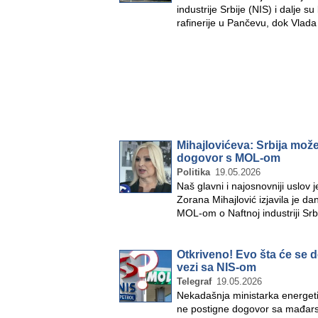
industrije Srbije (NIS) i dalje 
rafinerije u Pančevu, dok Vlad
Mihajlovićeva: Srbija mo
dogovor s MOL-om
Politika
19.05.2026
Naš glavni i najosnovniji uslov 
Zorana Mihajlović izjavila je d
MOL-om o Naftnoj industriji S
Otkriveno! Evo šta će se 
vezi sa NIS-om
Telegraf
19.05.2026
Nekadašnja ministarka energetik
ne postigne dogovor sa mađarsk