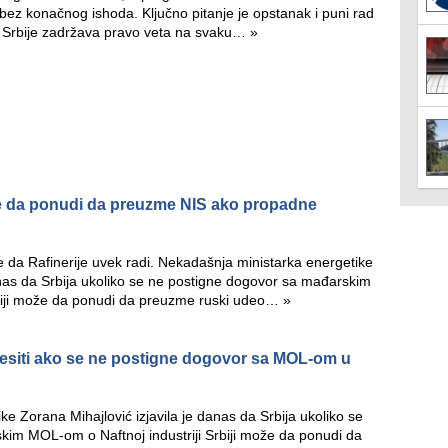
su bez konačnog ishoda. Ključno pitanje je opstanak i puni rad
a Srbije zadržava pravo veta na svaku…
»
že da ponudi da preuzme NIS ako propadne
je da Rafinerije uvek radi. Nekadašnja ministarka energetike
anas da Srbija ukoliko se ne postigne dogovor sa mađarskim
rbiji može da ponudi da preuzme ruski udeo…
»
desiti ako se ne postigne dogovor sa MOL-om u
e Zorana Mihajlović izjavila je danas da Srbija ukoliko se
im MOL-om o Naftnoj industriji Srbiji može da ponudi da