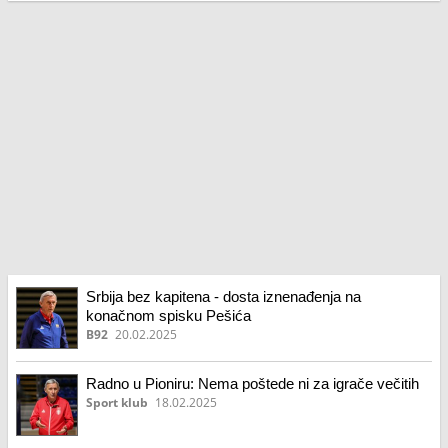
Srbija bez kapitena - dosta iznenađenja na
konačnom spisku Pešića
B92
20.02.2025
Radno u Pioniru: Nema poštede ni za igrače večitih
Sport klub
18.02.2025