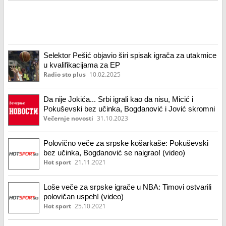
Selektor Pešić objavio širi spisak igrača za utakmice
u kvalifikacijama za EP
Radio sto plus
10.02.2025
Da nije Jokića... Srbi igrali kao da nisu, Micić i
Pokuševski bez učinka, Bogdanović i Jović skromni
Večernje novosti
31.10.2023
Polovično veče za srpske košarkaše: Pokuševski
bez učinka, Bogdanović se naigrao! (video)
Hot sport
21.11.2021
Loše veče za srpske igrače u NBA: Timovi ostvarili
polovičan uspeh! (video)
Hot sport
25.10.2021