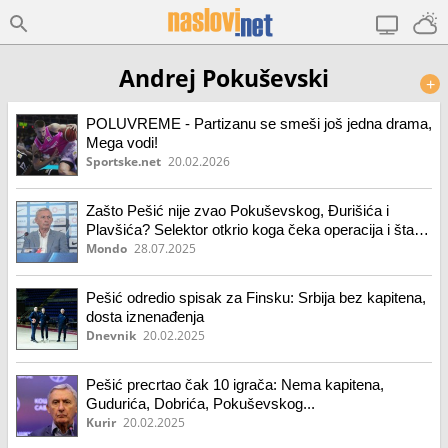
Andrej Pokuševski
+
POLUVREME - Partizanu se smeši još jedna drama,
Mega vodi!
Sportske.net
20.02.2026
Zašto Pešić nije zvao Pokuševskog, Đurišića i
Plavšića? Selektor otkrio koga čeka operacija i šta
su problemi
Mondo
28.07.2025
Pešić odredio spisak za Finsku: Srbija bez kapitena,
dosta iznenađenja
Dnevnik
20.02.2025
Pešić precrtao čak 10 igrača: Nema kapitena,
Gudurića, Dobrića, Pokuševskog...
Kurir
20.02.2025