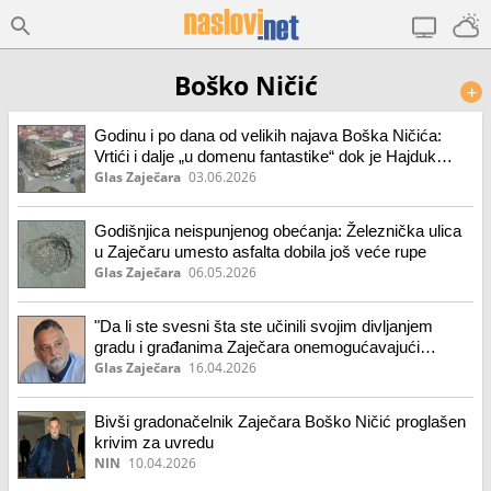
Boško Ničić
+
Godinu i po dana od velikih najava Boška Ničića:
Vrtići i dalje „u domenu fantastike“ dok je Hajduk
Veljkov konak meta vandala
Glas Zaječara
03.06.2026
Godišnjica neispunjenog obećanja: Železnička ulica
u Zaječaru umesto asfalta dobila još veće rupe
Glas Zaječara
06.05.2026
"Da li ste svesni šta ste učinili svojim divljanjem
gradu i građanima Zaječara onemogućavajući
normalno funkcionisanje vlasti koja je dobila većinu":
Glas Zaječara
16.04.2026
Oglasio se Ničić nakon odluke Ustavnog suda
Bivši gradonačelnik Zaječara Boško Ničić proglašen
krivim za uvredu
NIN
10.04.2026