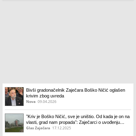
Bivši gradonačelnik Zaječara Boško Ničić oglašen
krivim zbog uvreda
Nova
09.04.2026
"Kriv je Boško Ničić, sve je uništio. Od kada je on na
vlasti, grad nam propada": Zaječarci o uvođenju
Privremenog organa
Glas Zaječara
17.12.2025