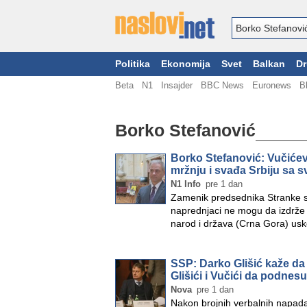
Politika
Ekonomija
Svet
Balkan
Dr
Beta
N1
Insajder
BBC News
Euronews
B
Borko Stefanović
Borko Stefanović: Vučićeva 
mržnju i svađa Srbiju sa 
N1 Info
pre 1 dan
Zamenik predsednika Stranke s
naprednjaci ne mogu da izdrže 
narod i država (Crna Gora) usk
SSP: Darko Glišić kaže da 
Glišići i Vučići da podne
Nova
pre 1 dan
Nakon brojnih verbalnih napad