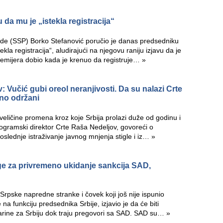
da mu je „istekla registracija“
vde (SSP) Borko Stefanović poručio je danas predsedniku
kla registracija“, aludirajući na njegovu raniju izjavu da je
premijera dobio kada je krenuo da registruje…
»
Vučić gubi oreol neranjivosti. Da su nalazi Crte
avno održani
eličine promena kroz koje Srbija prolazi duže od godinu i
ogramski direktor Crte Raša Nedeljov, govoreći o
oslednje istraživanje javnog mnjenja stigle i iz…
»
uge za privremeno ukidanje sankcija SAD,
 Srpske napredne stranke i čovek koji još nije ispunio
a funkciju predsednika Srbije, izjavio je da će biti
arine za Srbiju dok traju pregovori sa SAD. SAD su…
»