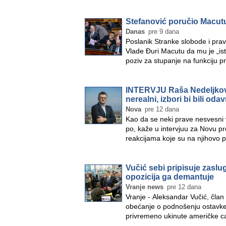
Stefanović poručio Macutu 
Danas
pre 9 dana
Poslanik Stranke slobode i pra
Vlade Đuri Macutu da mu je „iste
poziv za stupanje na funkciju 
INTERVJU Raša Nedeljkov: 
nerealni, izbori bi bili od
Nova
pre 12 dana
Kao da se neki prave nesvesni v
po, kaže u intervjuu za Novu pr
reakcijama koje su na njihovo p
Vučić sebi pripisuje zasl
opozicija ga demantuje
Vranje news
pre 12 dana
Vranje - Aleksandar Vučić, član
obećanje o podnošenju ostavke n
privremeno ukinute američke c