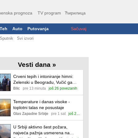
enska prognoza
TV program
Ћирилица
Teh
Auto
Putovanja
Sačuvaj
Sputnik
Svi izvori
Vesti dana »
Crveni tepih i intoniranje himni:
Zelenski u Beogradu, Vučić ga
dočekao ispred Palate "Srbija"
Blic
pre 13 minuta
još 26 povezanih
(video)
Temperature i danas visoke -
toplotni talas ne posustaje
Glas Zapadne Srbije
pre 1 sat
još 25 povezanih
U Srbiji aktivno šest požara,
najveća pažnja usmerena na