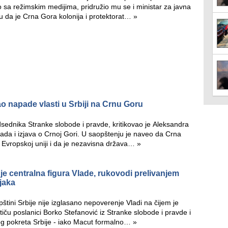
 sa režimskim medijima, pridružio mu se i ministar za javna
vu da je Crna Gora kolonija i protektorat…
»
o napade vlasti u Srbiji na Crnu Goru
sednika Stranke slobode i pravde, kritikovao je Aleksandra
ada i izjava o Crnoj Gori. U saopštenju je naveo da Crna
 Evropskoj uniji i da je nezavisna država…
»
 je centralna figura Vlade, rukovodi prelivanjem
jaka
štini Srbije nije izglasano nepoverenje Vladi na čijem je
iču poslanici Borko Stefanović iz Stranke slobode i pravde i
og pokreta Srbije - iako Macut formalno…
»