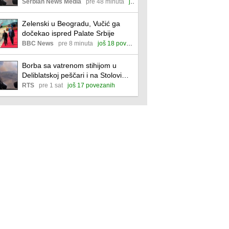
Deliblatsku peščaru i Stolove
Serbian News Media
pre 48 minuta
još 22 povezane
Zelenski u Beogradu, Vučić ga
dočekao ispred Palate Srbije
BBC News
pre 8 minuta
još 18 povezanih
Borba sa vatrenom stihijom u
Deliblatskoj peščari i na Stolovima,
stanje na terenu zavisi od
RTS
pre 1 sat
još 17 povezanih
temperature i vetra