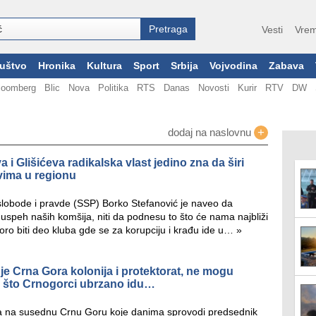
Vesti
Vrem
uštvo
Hronika
Kultura
Sport
Srbija
Vojvodina
Zabava
loomberg
Blic
Nova
Politika
RTS
Danas
Novosti
Kurir
RTV
DW
+
dodaj na naslovnu
i Glišićeva radikalska vlast jedino zna da širi
svima u regionu
lobode i pravde (SSP) Borko Stefanović je naveo da
uspeh naših komšija, niti da podnesu to što će nama najbliži
oro biti deo kluba gde se za korupciju i krađu ide u…
»
je Crna Gora kolonija i protektorat, ne mogu
su što Crnogorci ubrzano idu…
a na susednu Crnu Goru koje danima sprovodi predsednik