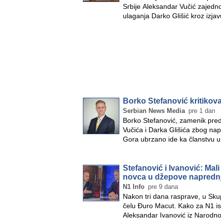
Srbije Aleksandar Vučić zajedno
ulaganja Darko Glišić kroz izja
Borko Stefanović kritikova
Serbian News Media
pre 1 dan
Borko Stefanović, zamenik pred
Vučića i Darka Glišića zbog nap
Gora ubrzano ide ka članstvu u
Stefanović i Ivanović: Mali
novca u džepove napredn
N1 Info
pre 9 dana
Nakon tri dana rasprave, u Skup
čelu Đuro Macut. Kako za N1 ist
Aleksandar Ivanović iz Narodn