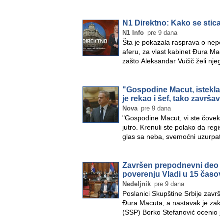
N1 Direktno: Kako se stic
N1 Info
pre 9 dana
Šta je pokazala rasprava o nepo
aferu, za vlast kabinet Đura Ma
zašto Aleksandar Vučič želi n
"Gospodine Macut, istekla v
je rekao i šef, tako završa
Nova
pre 9 dana
"Gospodine Macut, vi ste čovek 
jutro. Krenuli ste polako da reg
glas sa neba, svemoćni uzurpat
Završen prepodnevni deo 
poverenju Vladi u 15 časo
Nedeljnik
pre 9 dana
Poslanici Skupštine Srbije zavr
Đura Macuta, a nastavak je zak
(SSP) Borko Stefanović ocenio 