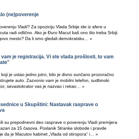
alo (ne)poverenje
verenju Vladi? Za opoziciju Vlada Srbije ide iz afere u
cuta radi odlično. Ako je Đuro Macut baš ono što treba Srbiji
jegovo mesto? Da li smo gledali demokratsku…
»
am je registracija. Vi ste vlada prošlosti, to vam
vate"
koji je ustao jedno jutro, bilo je divno sunčano prozoračno
istrujete auto. Zazvonio vam je mobilni telefon, sudbinski
or, sevastokrator vas je nazvao i rekao…
»
sednice u Skupštini: Nastavak rasprave o
va
šili su prepodnevni deo rasprave o poverenju Vladi premijera
azan za 15 časova. Poslanik Stranke slobode i pravde
je da je Macutov kabinet „Vlada od stiropora“ i…
»