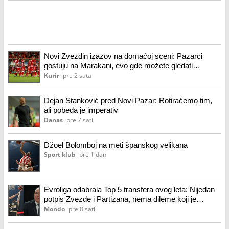
Novi Zvezdin izazov na domaćoj sceni: Pazarci
gostuju na Marakani, evo gde možete gledati
direktan prenos ovog meča
Kurir
pre 2 sata
Dejan Stanković pred Novi Pazar: Rotiraćemo tim,
ali pobeda je imperativ
Danas
pre 7 sati
Džoel Bolomboj na meti španskog velikana
Sport klub
pre 1 dan
Evroliga odabrala Top 5 transfera ovog leta: Nijedan
potpis Zvezde i Partizana, nema dileme koji je
najveći
Mondo
pre 8 sati