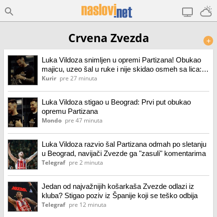
Crvena Zvezda
+
Luka Vildoza snimljen u opremi Partizana! Obukao
majicu, uzeo šal u ruke i nije skidao osmeh sa lica:
Zbog Argentinca oglasio se i klub!
Kurir
pre 27 minuta
Luka Vildoza stigao u Beograd: Prvi put obukao
opremu Partizana
Mondo
pre 47 minuta
Luka Vildoza razvio šal Partizana odmah po sletanju
u Beograd, navijači Zvezde ga "zasuli" komentarima
Telegraf
pre 2 minuta
Jedan od najvažnijih košarkaša Zvezde odlazi iz
kluba? Stigao poziv iz Španije koji se teško odbija
Telegraf
pre 12 minuta