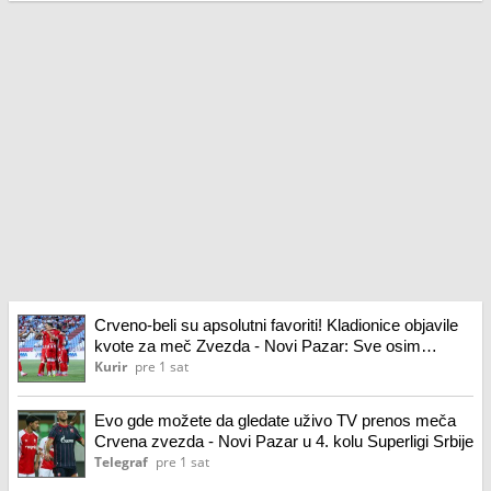
Crveno-beli su apsolutni favoriti! Kladionice objavile
kvote za meč Zvezda - Novi Pazar: Sve osim
pobede čete Dejana Stankovića bila bi senzacija!
Kurir
pre 1 sat
Evo gde možete da gledate uživo TV prenos meča
Crvena zvezda - Novi Pazar u 4. kolu Superligi Srbije
Telegraf
pre 1 sat