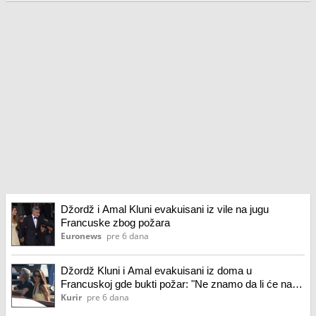
Džordž i Amal Kluni evakuisani iz vile na jugu
Francuske zbog požara
Euronews
pre 6 dana
Džordž Kluni i Amal evakuisani iz doma u
Francuskoj gde bukti požar: "Ne znamo da li će naša
kuća izgoreti"
Kurir
pre 6 dana