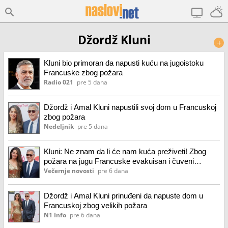
Džordž Kluni
+
Kluni bio primoran da napusti kuću na jugoistoku
Francuske zbog požara
Radio 021
pre 5 dana
Džordž i Amal Kluni napustili svoj dom u Francuskoj
zbog požara
Nedeljnik
pre 5 dana
Kluni: Ne znam da li će nam kuća preživeti! Zbog
požara na jugu Francuske evakuisan i čuveni
glumac s porodicom
Večernje novosti
pre 6 dana
Džordž i Amal Kluni prinuđeni da napuste dom u
Francuskoj zbog velikih požara
N1 Info
pre 6 dana