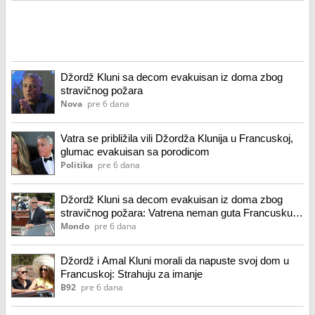
Džordž Kluni sa decom evakuisan iz doma zbog
stravičnog požara
Nova
pre 6 dana
Vatra se približila vili Džordža Klunija u Francuskoj,
glumac evakuisan sa porodicom
Politika
pre 6 dana
Džordž Kluni sa decom evakuisan iz doma zbog
stravičnog požara: Vatrena neman guta Francusku,
ostaju bez kuće?
Mondo
pre 6 dana
Džordž i Amal Kluni morali da napuste svoj dom u
Francuskoj: Strahuju za imanje
B92
pre 6 dana