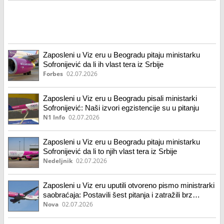
Zaposleni u Viz eru u Beogradu pitaju ministarku
Sofronijević da li ih vlast tera iz Srbije
Forbes
02.07.2026
Zaposleni u Viz eru u Beogradu pisali ministarki
Sofronijević: Naši izvori egzistencije su u pitanju
N1 Info
02.07.2026
Zaposleni u Viz eru u Beogradu pitaju ministarku
Sofronijević da li to njih vlast tera iz Srbije
Nedeljnik
02.07.2026
Zaposleni u Viz eru uputili otvoreno pismo ministrarki
saobraćaja: Postavili šest pitanja i zatražili brz
odgovor
Nova
02.07.2026