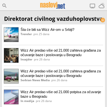
Direktorat civilnog vazduhoplovstva
+
Šta će biti sa Wizz Air-om u Srbiji?
Trender
pre 25 dana
Wizz Air predao više od 21.000 zahteva građana za
očuvanje baze i poslovanja u Beogradu
Insajder
pre 26 dana
Wizz Air predao više od 21.000 zahteva građana za
očuvanje baze i poslovanja u Beogradu
Serbian News Media
pre 26 dana
Wizz Air predao više od 21.000 potpisa za očuvanje
baze u Beogradu
In medija
pre 26 dana