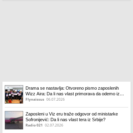
Drama se nastavlja: Otvoreno pismo zaposlenih
Wizz Aira: Da li nas vlast primorava da odemo iz
Srbije?
Flynaissus
06.07.2026
Zaposleni u Viz eru traže odgovor od ministarke
Sofronijević: Da li nas vlast tera iz Srbije?
Radio 021
02.07.2026