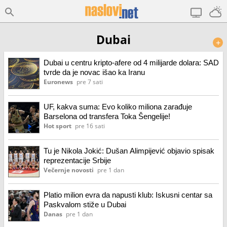
Dubai
+
Dubai u centru kripto-afere od 4 milijarde dolara: SAD
tvrde da je novac išao ka Iranu
Euronews
pre 7 sati
UF, kakva suma: Evo koliko miliona zarađuje
Barselona od transfera Toka Šengelije!
Hot sport
pre 16 sati
Tu je Nikola Jokić: Dušan Alimpijević objavio spisak
reprezentacije Srbije
Večernje novosti
pre 1 dan
Platio milion evra da napusti klub: Iskusni centar sa
Paskvalom stiže u Dubai
Danas
pre 1 dan