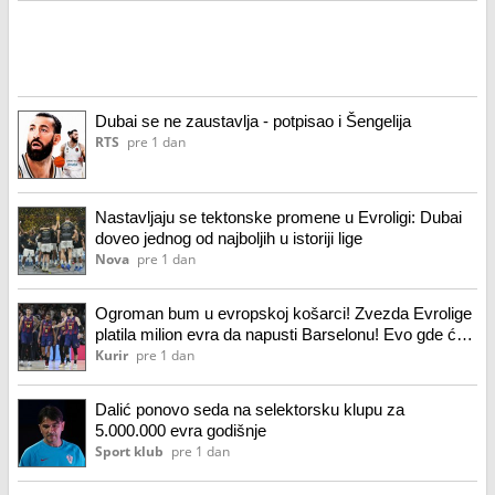
Dubai se ne zaustavlja - potpisao i Šengelija
RTS
pre 1 dan
Nastavljaju se tektonske promene u Evroligi: Dubai
doveo jednog od najboljih u istoriji lige
Nova
pre 1 dan
Ogroman bum u evropskoj košarci! Zvezda Evrolige
platila milion evra da napusti Barselonu! Evo gde će
nastaviti karijeru
Kurir
pre 1 dan
Dalić ponovo seda na selektorsku klupu za
5.000.000 evra godišnje
Sport klub
pre 1 dan