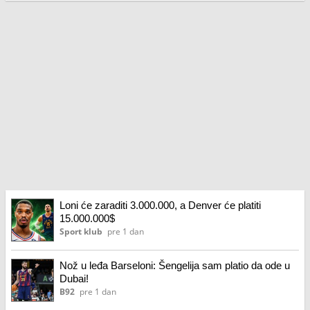
Loni će zaraditi 3.000.000, a Denver će platiti
15.000.000$
Sport klub
pre 1 dan
Nož u leđa Barseloni: Šengelija sam platio da ode u
Dubai!
B92
pre 1 dan