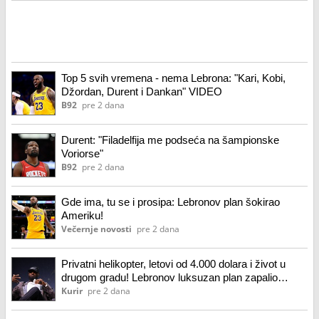
Top 5 svih vremena - nema Lebrona: "Kari, Kobi,
Džordan, Durent i Dankan" VIDEO
B92
pre 2 dana
Durent: "Filadelfija me podseća na šampionske
Voriorse"
B92
pre 2 dana
Gde ima, tu se i prosipa: Lebronov plan šokirao
Ameriku!
Večernje novosti
pre 2 dana
Privatni helikopter, letovi od 4.000 dolara i život u
drugom gradu! Lebronov luksuzan plan zapalio
Ameriku!
Kurir
pre 2 dana