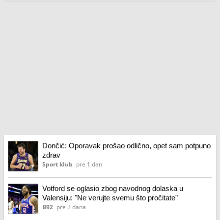
Dončić: Oporavak prošao odlično, opet sam potpuno
zdrav
Sport klub
pre 1 dan
Votford se oglasio zbog navodnog dolaska u
Valensiju: "Ne verujte svemu što pročitate"
B92
pre 2 dana