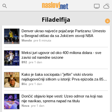
Filadelfija
+
Denver ukrao najveće pojačanje Partizanu: Umesto
u Beograd otišao da sa Jokićem osvoji NBA
Mondo
pre 6 minuta
Meksi juri ugovor od oko 400 miliona dolara - sve
zavisi od naredne sezone
B92
pre 1 dan
Kako je šaka sociopata i "jeftin" viski stvorio
najdugovečniji sitkom u istoriji: Prva epizoda za 85
dolara, a onda se pojavio Deni Devito
Blic
pre 1 dan
Dončić objavio lepe vesti: Uzeo odmor na koji nas
nije navikao, sprema napad na titulu
Nova
pre 1 dan