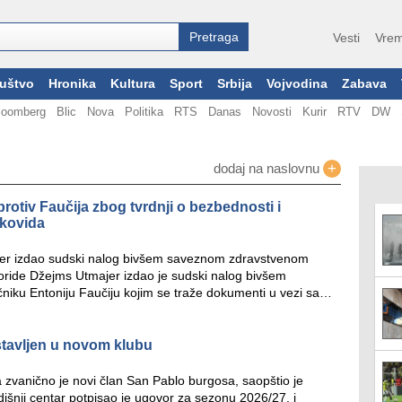
Vesti
Vrem
uštvo
Hronika
Kultura
Sport
Srbija
Vojvodina
Zabava
loomberg
Blic
Nova
Politika
RTS
Danas
Novosti
Kurir
RTV
DW
+
dodaj na naslovnu
protiv Faučija zbog tvrdnji o bezbednosti i
 kovida
jer izdao sudski nalog bivšem saveznom zdravstvenom
loride Džejms Utmajer izdao je sudski nalog bivšem
iku Entoniju Faučiju kojim se traže dokumenti u vezi sa…
stavljen u novom klubu
 zvanično je novi član San Pablo burgosa, saopštio je
išnji centar potpisao je ugovor za sezonu 2026/27. i