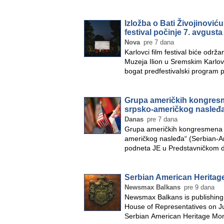
Izložba o Bati Živojinoviću,
festival počinje 7. avgusta
Nova
pre 7 dana
Karlovci film festival biće odr
Muzeja Ilion u Sremskim Karlov
bogat predfestivalski program
Grupa američkih kongresme
srpsko-američkog nasleđ
Danas
pre 7 dana
Grupa američkih kongresmena pr
američkog nasleđa“ (Serbian-Am
podneta JE u Predstavničkom 
Serbian American Heritag
Newsmax Balkans
pre 9 dana
Newsmax Balkans is publishing th
House of Representatives on Jul
Serbian American Heritage Mon