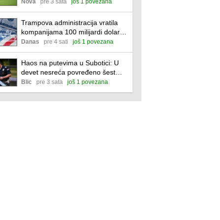
napravio korak ka Ligi Evrope
Nova
pre 3 sata
još 1 povezana
Trampova administracija vratila
kompanijama 100 milijardi dolara
zbog nezakonito naplaćenih
Danas
pre 4 sati
još 1 povezana
carina
Haos na putevima u Subotici: U
devet nesreća povređeno šest
osoba, policija iz saobraćaja
Blic
pre 3 sata
još 1 povezana
isključila 44 vozača