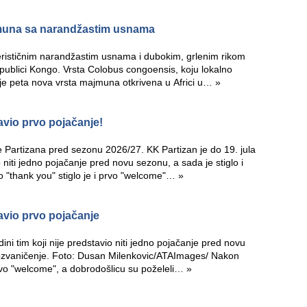
jmuna sa narandžastim usnama
rističnim narandžastim usnama i dubokim, grlenim rikom
publici Kongo. Vrsta Colobus congoensis, koju lokalno
k je peta nova vrsta majmuna otkrivena u Africi u…
»
avio prvo pojačanje!
e Partizana pred sezonu 2026/27. KK Partizan je do 19. jula
io niti jedno pojačanje pred novu sezonu, a sada je stiglo i
 "thank you" stiglo je i prvo "welcome"…
»
avio prvo pojačanje
dini tim koji nije predstavio niti jedno pojačanje pred novu
o ozvaničenje. Foto: Dusan Milenkovic/ATAImages/ Nakon
prvo "welcome", a dobrodošlicu su poželeli…
»