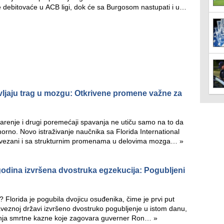
 debitovaće u ACB ligi, dok će sa Burgosom nastupati i u…
ljaju trag u mozgu: Otkrivene promene važne za
renje i drugi poremećaji spavanja ne utiču samo na to da
no. Novo istraživanje naučnika sa Florida International
povezani i sa strukturnim promenama u delovima mozga…
»
 godina izvršena dvostruka egzekucija: Pogubljeni
Florida je pogubila dvojicu osuđenika, čime je prvi put
aveznoj državi izvršeno dvostruko pogubljenje u istom danu,
đenja smrtne kazne koje zagovara guverner Ron…
»