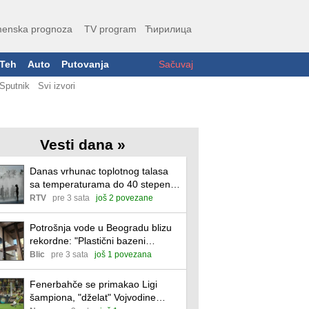
enska prognoza
TV program
Ћирилица
Teh
Auto
Putovanja
Sačuvaj
Sputnik
Svi izvori
Vesti dana »
Danas vrhunac toplotnog talasa
sa temperaturama do 40 stepeni i
tropskim noćima
RTV
pre 3 sata
još 2 povezane
Potrošnja vode u Beogradu blizu
rekordne: "Plastični bazeni
posebno veliko opterećenje"
Blic
pre 3 sata
još 1 povezana
Fenerbahče se primakao Ligi
šampiona, "dželat" Vojvodine