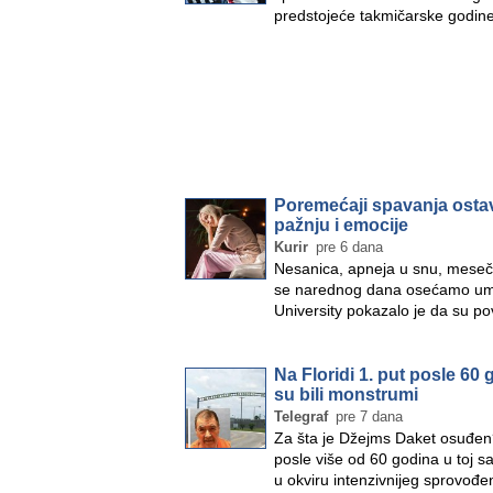
predstojeće takmičarske godine
»
Poremećaji spavanja ostav
pažnju i emocije
Kurir
pre 6 dana
Nesanica, apneja u snu, meseča
se narednog dana osećamo umor
University pokazalo je da su 
Na Floridi 1. put posle 60
su bili monstrumi
Telegraf
pre 7 dana
Za šta je Džejms Daket osuđen? 
posle više od 60 godina u toj s
u okviru intenzivnijeg sprovo