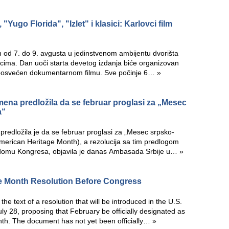
 "Yugo Florida", "Izlet" i klasici: Karlovci film
žan od 7. do 9. avgusta u jedinstvenom ambijentu dvorišta
cima. Dan uoči starta devetog izdanja biće organizovan
 posvećen dokumentarnom filmu. Sve počinje 6…
»
na predložila da se februar proglasi za „Mesec
a“
edložila je da se februar proglasi za „Mesec srpsko-
erican Heritage Month), a rezolucija sa tim predlogom
domu Kongresa, objavila je danas Ambasada Srbije u…
»
e Month Resolution Before Congress
e text of a resolution that will be introduced in the U.S.
y 28, proposing that February be officially designated as
th. The document has not yet been officially…
»