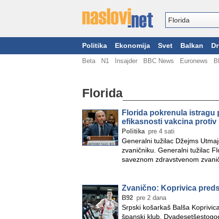
Politika
Ekonomija
Svet
Balkan
Dr
Beta
N1
Insajder
BBC News
Euronews
B
Florida
Florida pokrenula istragu 
efikasnosti vakcina protiv
Politika
pre 4 sati
Generalni tužilac Džejms Utma
zvaničniku. Generalni tužilac F
saveznom zdravstvenom zvaničn
»
Zvanično: Koprivica pred
B92
pre 2 dana
Srpski košarkaš Balša Koprivica
španski klub. Dvadesetšestogod