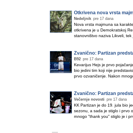
Otkrivena nova vrsta ma
Nedeljnik
pre 17 dana
Nova vrsta majmuna sa karakte
otkrivena je u Demokratskoj Re
stanovništvo naziva Likveli, te
Zvanično: Partizan predst
B92
pre 17 dana
Kevarijus Hejs je prvo pojačanj
bio jedini tim koji nije predstav
prvo ozvaničenje. Nakon mnogo
Zvanično: Partizan predst
Večernje novosti
pre 17 dana
KK Partizan je do 19. jula bio je
sezonu, a sada je stiglo i prv
mnogo "thank you" stiglo je i 