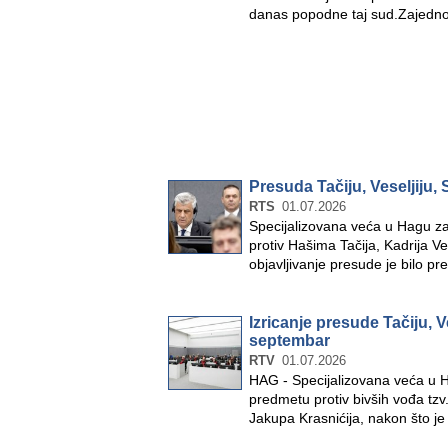
danas popodne taj sud.Zajedno
Presuda Tačiju, Veseljiju, 
RTS
01.07.2026
Specijalizovana veća u Hagu z
protiv Hašima Tačija, Kadrija Ve
objavljivanje presude je bilo p
Izricanje presude Tačiju, Ve
septembar
RTV
01.07.2026
HAG - Specijalizovana veća u H
predmetu protiv bivših vođa tzv
Jakupa Krasnićija, nakon što je