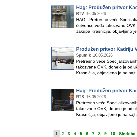
Hag: Produžen pritvor Kadr
RTV
16.05.2026
HAG - Pretresno veće Specijali
četvorice vođa takozvane OVK, d
Jakupa Krasnićija, objavljeno j
Produžen pritvor Kadriju Ve
Sputnik
16.05.2026
Pretresno veće Specijalizovani
takozvane OVK, donelo je odluku
Krasnićija, objavljeno je na sa
Hag: Produžen pritvor Kadr
RTS
16.05.2026
Pretresno veće Specijalizovanih
takozvane OVK, donelo je odluku
Krasnićija, objavljeno je na sa
1
2
3
4
5
6
7
8
9
10
Sledeća 