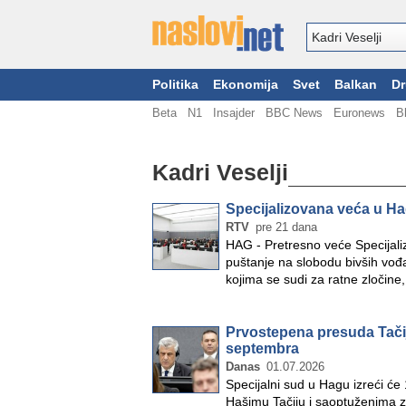
Politika
Ekonomija
Svet
Balkan
Dr
Beta
N1
Insajder
BBC News
Euronews
B
Kadri Veselji
Specijalizovana veća u Hag
RTV
pre 21 dana
HAG - Pretresno veće Specijali
puštanje na slobodu bivših vođa 
kojima se sudi za ratne zločine
Prvostepena presuda Tačij
septembra
Danas
01.07.2026
Specijalni sud u Hagu izreći ć
Hašimu Tačiju i saoptuženima za