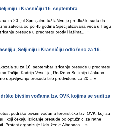
Seljimiju i Krasnićiju 16. septembra
ana za 20. jul Specijalno tužilaštvo je predložilo sudu da
azne zatvora od po 45 godina Specijalizovana veća u Hagu
izricanje presude u predmetu protiv Hašima…
»
seljiju, Seljimiju i Krasnićiju odloženo za 16.
akazala su za 16. septembar izricanje presude u predmetu
ma Tačija, Kadrija Veseljija, Redžepa Seljimija i Jakupa
odno objavljivanje presude bilo predviđeno za 20…
»
drške bivšim vođama tzv. OVK kojima se sudi za
rotest podrške bivšim vođama terorističke tzv. OVK, koji su
u i koji čekaju izricanje presude po optužnici za ratne
nosti. Protest organizuje Udruženje Albanaca…
»