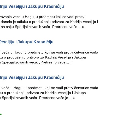
iju Veseljiju i Jakupu Krasnićiju
zovanih veća u Hagu, u predmetu koji se vodi protiv
onelo je odluku o produženju pritvora za Kadrija Veseljija i
e na sajtu Specijalizovanih veća. Pretresno veće…
»
seljiju i Jakupu Krasnićiju
h veća u Hagu, u predmetu koji se vodi protiv četvorice vođa
 o produženju pritvora za Kadrija Veseljija i Jakupa
jtu Specijalizovanih veća. „Pretresno veće…
»
iju Veseljiju i Jakupu Krasnićiju
 veća u Hagu, u predmetu koji se vodi protiv četvorice vođa
 o produženju pritvora za Kadrija Veseljija i Jakupa
jtu Specijalizovanih veća. Pretresno veće je…
»
»