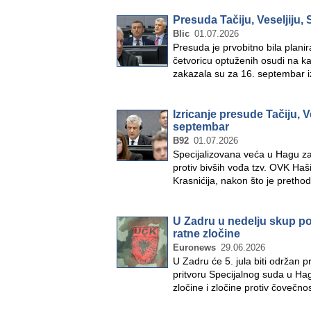
Presuda Tačiju, Veseljiju, 
Blic
01.07.2026
Presuda je prvobitno bila planir
četvoricu optuženih osudi na k
zakazala su za 16. septembar 
Izricanje presude Tačiju, Ve
septembar
B92
01.07.2026
Specijalizovana veća u Hagu z
protiv bivših vođa tzv. OVK Haši
Krasnićija, nakon što je preth
U Zadru u nedelju skup po
ratne zločine
Euronews
29.06.2026
U Zadru će 5. jula biti održan p
pritvoru Specijalnog suda u Hag
zločine i zločine protiv čoveč