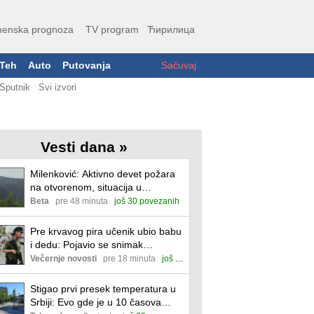
enska prognoza
TV program
Ћирилица
Teh
Auto
Putovanja
Sačuvaj
Sputnik
Svi izvori
Vesti dana »
Milenković: Aktivno devet požara
na otvorenom, situacija u
Deliblatskoj peščari povoljnija
Beta
pre 48 minuta
još 30 povezanih
Pre krvavog pira učenik ubio babu
i dedu: Pojavio se snimak
masakra na Tajlandu (video)
Večernje novosti
pre 18 minuta
još 33 povezane
Stigao prvi presek temperatura u
Srbiji: Evo gde je u 10 časova