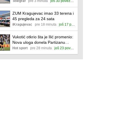
najtoplije sa čak 32 stepena
Telegraf
pre 3 minuta
još 30 povezanih
ZUM Kragujevac imao 33 terena i
45 pregleda za 24 sata
iKragujevac
pre 18 minuta
još 17 povezanih
Vukotić otkrio šta je Ilić promenio:
Nova uloga donela Partizanu
potpuno drugo lice!
Hot sport
pre 28 minuta
još 23 povezane