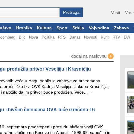
Vesti
Vrem
uštvo
Hronika
Kultura
Sport
Srbija
Vojvodina
Zabava
loomberg
Blic
Nova
Politika
RTS
Danas
Novosti
Kurir
RTV
DW
+
dodaj na naslovnu
u produžila pritvor Veseljiju i Krasnićiju
zovanih veća u Hagu odbilo je zahteve za privremeno
terorističke tzv. OVK Kadrija Veseljija i Jakupa Krasnićija,
, i naložilo da im pritvor bude produžen. Veće…
»
u i bivšim čelnicima OVK biće izrečena 16.
e 16. septembra prvostepenu presudu bivšem vodji OVK
 ratne zločine na Kosovu i u Albaniji, 1998-99, saopštio je