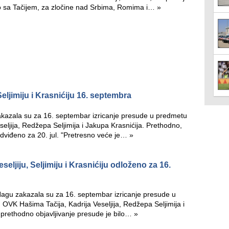
 sa Tačijem, za zločine nad Srbima, Romima i…
»
Seljimiju i Krasnićiju 16. septembra
akazala su za 16. septembar izricanje presude u predmetu
seljija, Redžepa Seljimija i Jakupa Krasnićija. Prethodno,
redviđeno za 20. jul. "Pretresno veće je…
»
seljiju, Seljimiju i Krasnićiju odloženo za 16.
agu zakazala su za 16. septembar izricanje presude u
. OVK Hašima Tačija, Kadrija Veseljija, Redžepa Seljimija i
 prethodno objavljivanje presude je bilo…
»