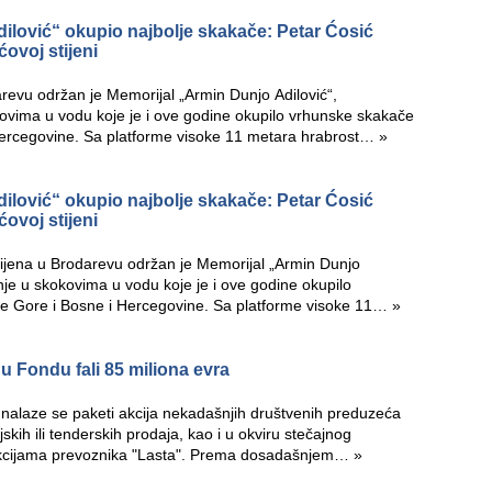
ilović“ okupio najbolje skakače: Petar Ćosić
ovoj stijeni
revu održan je Memorijal „Armin Dunjo Adilović“,
kovima u vodu koje je i ove godine okupilo vrhunske skakače
 Hercegovine. Sa platforme visoke 11 metara hrabrost…
»
ilović“ okupio najbolje skakače: Petar Ćosić
ovoj stijeni
ijena u Brodarevu održan je Memorijal „Armin Dunjo
enje u skokovima u vodu koje je i ove godine okupilo
ne Gore i Bosne i Hercegovine. Sa platforme visoke 11…
»
 u Fondu fali 85 miliona evra
nalaze se paketi akcija nekadašnjih društvenih preduzeća
ijskih ili tenderskih prodaja, kao i u okviru stečajnog
a akcijama prevoznika "Lasta". Prema dosadašnjem…
»