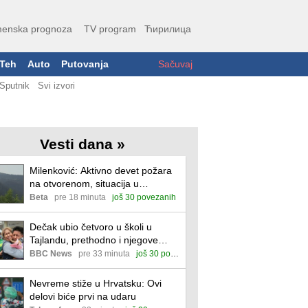
enska prognoza
TV program
Ћирилица
Teh
Auto
Putovanja
Sačuvaj
Sputnik
Svi izvori
Vesti dana »
Milenković: Aktivno devet požara
na otvorenom, situacija u
Deliblatskoj peščari povoljnija
Beta
pre 18 minuta
još 30 povezanih
Dečak ubio četvoro u školi u
Tajlandu, prethodno i njegove
babu i dedu
BBC News
pre 33 minuta
još 30 povezanih
Nevreme stiže u Hrvatsku: Ovi
delovi biće prvi na udaru