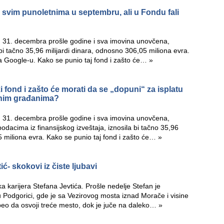
 svim punoletnima u septembru, ali u Fondu fali
an 31. decembra prošle godine i sva imovina unovčena,
bi tačno 35,96 milijardi dinara, odnosno 306,05 miliona evra.
na Google-u. Kako se punio taj fond i zašto će…
»
fond i zašto će morati da se „dopuni“ za isplatu
tnim građanima?
an 31. decembra prošle godine i sva imovina unovčena,
dacima iz finansijskog izveštaja, iznosila bi tačno 35,96
5 miliona evra. Kako se punio taj fond i zašto će…
»
ić- skokovi iz čiste ljubavi
a karijera Stefana Jevtića. Prošle nedelje Stefan je
Podgorici, gde je sa Vezirovog mosta iznad Morače i visine
eo da osvoji treće mesto, dok je juče na daleko…
»