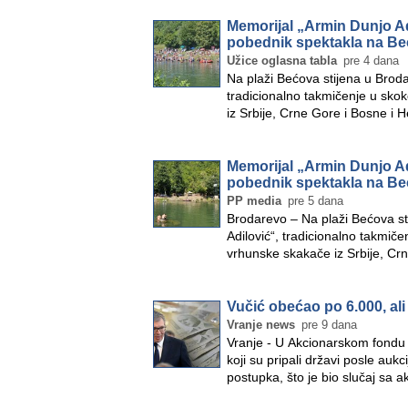
Memorijal „Armin Dunjo Ad
pobednik spektakla na Beć
Užice oglasna tabla
pre 4 dana
Na plaži Bećova stijena u Broda
tradicionalno takmičenje u sko
iz Srbije, Crne Gore i Bosne i
Memorijal „Armin Dunjo Ad
pobednik spektakla na Beć
PP media
pre 5 dana
Brodarevo – Na plaži Bećova st
Adilović“, tradicionalno takmič
vrhunske skakače iz Srbije, Cr
Vučić obećao po 6.000, ali
Vranje news
pre 9 dana
Vranje - U Akcionarskom fondu 
koji su pripali državi posle aukc
postupka, što je bio slučaj s