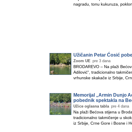
nagradu, tonu kukuruza, poklo
Užičanin Petar Ćosić pob
Zoom UE
pre 3 dana
BRODAREVO – Na plaži Bećova 
Adilović“, tradicionalno takmič
vrhunske skakače iz Srbije, Cr
Memorijal „Armin Dunjo Ad
pobednik spektakla na Beć
Užice oglasna tabla
pre 4 dana
Na plaži Bećova stijena u Broda
tradicionalno takmičenje u sko
iz Srbije, Crne Gore i Bosne i