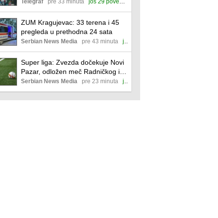
Telegraf
pre 33 minuta
još 29 povezanih
ZUM Kragujevac: 33 terena i 45
pregleda u prethodna 24 sata
Serbian News Media
pre 43 minuta
još 14 povezanih
Super liga: Zvezda dočekuje Novi
Pazar, odložen meč Radničkog iz
Niša i Partizana
Serbian News Media
pre 23 minuta
još 19 povezanih