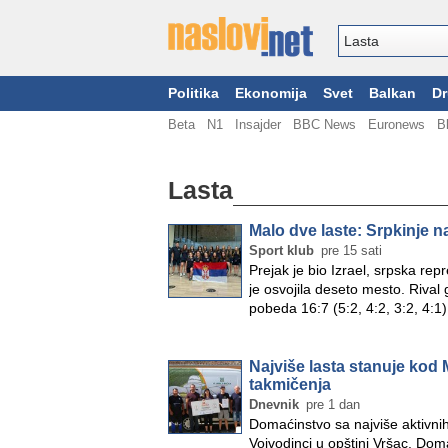
Politika
Ekonomija
Svet
Balkan
Dr
Beta
N1
Insajder
BBC News
Euronews
B
Lasta
Malo dve laste: Srpkinje 
Sport klub
pre 15 sati
Prejak je bio Izrael, srpska r
je osvojila deseto mesto. Rival
pobeda 16:7 (5:2, 4:2, 3:2, 4:1
Najviše lasta stanuje kod
takmičenja
Dnevnik
pre 1 dan
Domaćinstvo sa najviše aktivni
Vojvodinci u opštini Vršac. Do