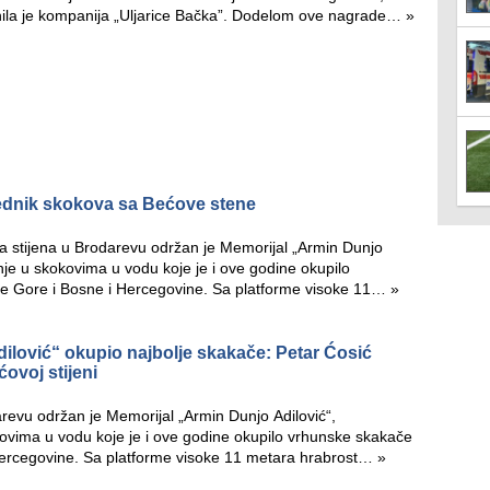
nila je kompanija „Uljarice Bačka”. Dodelom ove nagrade…
»
ednik skokova sa Bećove stene
stijena u Brodarevu održan je Memorijal „Armin Dunjo
enje u skokovima u vodu koje je i ove godine okupilo
ne Gore i Bosne i Hercegovine. Sa platforme visoke 11…
»
ilović“ okupio najbolje skakače: Petar Ćosić
ovoj stijeni
revu održan je Memorijal „Armin Dunjo Adilović“,
kovima u vodu koje je i ove godine okupilo vrhunske skakače
 Hercegovine. Sa platforme visoke 11 metara hrabrost…
»