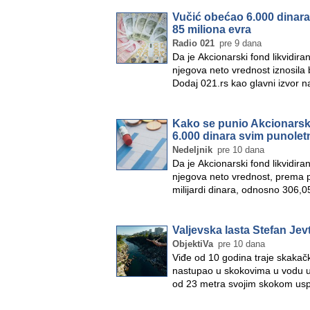
Vučić obećao 6.000 dinara
85 miliona evra
Radio 021
pre 9 dana
Da je Akcionarski fond likvidir
njegova neto vrednost iznosila 
Dodaj 021.rs kao glavni izvor 
Kako se punio Akcionarski 
6.000 dinara svim punole
Nedeljnik
pre 10 dana
Da je Akcionarski fond likvidir
njegova neto vrednost, prema po
milijardi dinara, odnosno 306,0
Valjevska lasta Stefan Jevt
ObjektiVa
pre 10 dana
Viđe od 10 godina traje skakačk
nastupao u skokovima u vodu u 
od 23 metra svojim skokom usp