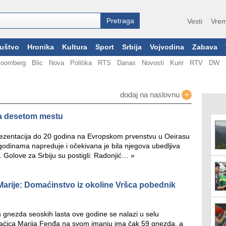
Vesti
Vrem
uštvo
Hronika
Kultura
Sport
Srbija
Vojvodina
Zabava
loomberg
Blic
Nova
Politika
RTS
Danas
Novosti
Kurir
RTV
DW
+
dodaj na naslovnu
na desetom mestu
eprezentacija do 20 godina na Evropskom prvenstvu u Oeirasu
 godinama napreduje i očekivana je bila njegova ubedljiva
). Golove za Srbiju su postigli: Radonjić…
»
 Marije: Domaćinstvo iz okoline Vršca pobednik
h gnezda seoskih lasta ove godine se nalazi u selu
maćica Marija Fenđa na svom imanju ima čak 59 gnezda, a