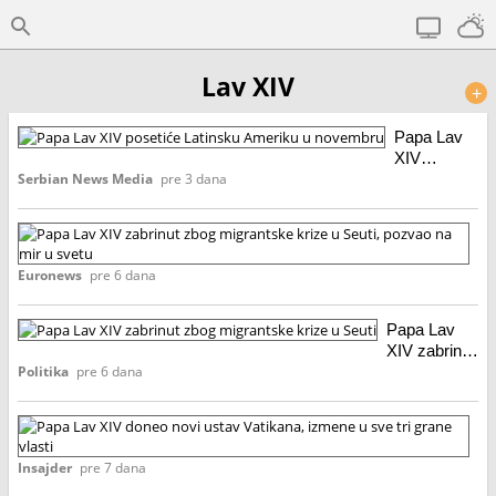
Lav XIV
+
Papa Lav
XIV
posetiće
Serbian News Media
pre 3 dana
Latinsku
Ameriku u
P
novembru
La
XI
Euronews
pre 6 dana
za
zb
Papa Lav
mi
XIV zabrinut
kr
zbog
Politika
pre 6 dana
u
migrantske
Se
krize u Seuti
po
P
na
La
mi
XI
Insajder
pre 7 dana
u
do