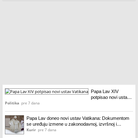
sv
no
us
Va
iz
u
sv
tri
gr
vl
Papa Lav XIV
potpisao novi ustav
Vatikana
Politika
pre 7 dana
Papa Lav doneo novi ustav Vatikana: Dokumentom
se uređuju izmene u zakonodavnoj, izvršnoj i
sudskoj vlasti
Kurir
pre 7 dana