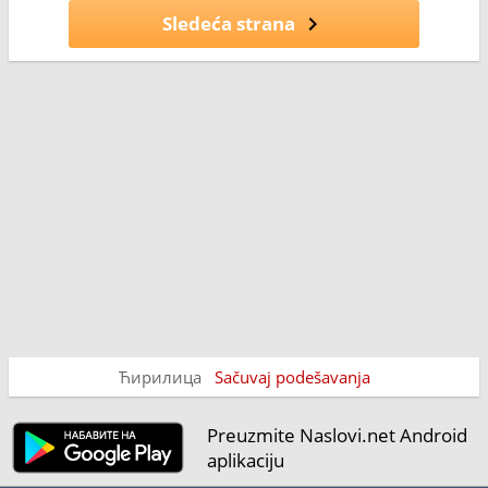
pr
Sledeća strana
na
Bl
is
Ћирилица
Sačuvaj podešavanja
Preuzmite Naslovi.net Android
aplikaciju