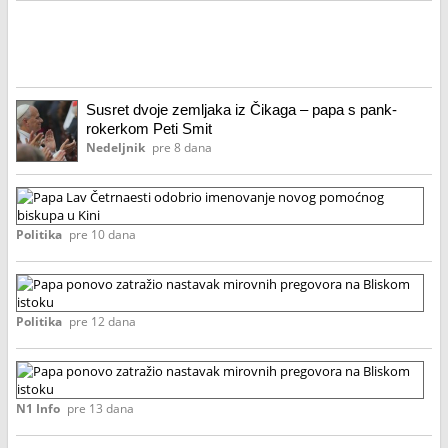
Susret dvoje zemljaka iz Čikaga – papa s pank-
rokerkom Peti Smit
Nedeljnik
pre 8 dana
P
La
Če
Politika
pre 10 dana
od
im
P
no
po
p
za
Politika
pre 12 dana
bi
na
u
mi
Ki
P
pr
po
na
za
N1 Info
pre 13 dana
Bl
na
is
mi