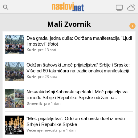
Mali Zvornik
+
Dva grada, jedna duša: Održana manifestacija ''Ljudi
i mostovi'' (foto)
Kurir
pre 13 sati
Održan šahovski „meč prijateljstva“ Srbije i Srpske:
Više od 60 takmičara na tradicionalnoj manifestaciji
Kurir
pre 23 sata
Nesvakidašnji šahovski spektakl: Meč prijateljstva
između Srbije i Republike Srpske održan na
pešačkom mostu na Drini
Dnevnik
pre 1 dan
"Meč prijateljstva": Održan šahovski duel između
Srbije i Republike Srpske
Večernje novosti
pre 1 dan