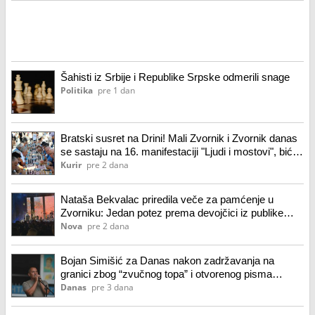
Šahisti iz Srbije i Republike Srpske odmerili snage
Politika
pre 1 dan
Bratski susret na Drini! Mali Zvornik i Zvornik danas
se sastaju na 16. manifestaciji "Ljudi i mostovi", biće
održan i šahovski Meč prijateljstva
Kurir
pre 2 dana
Nataša Bekvalac priredila veče za pamćenje u
Zvorniku: Jedan potez prema devojčici iz publike
raznežio je sve prisutne (VIDEO)
Nova
pre 2 dana
Bojan Simišić za Danas nakon zadržavanja na
granici zbog “zvučnog topa” i otvorenog pisma
Evropskom parlamentu
Danas
pre 3 dana