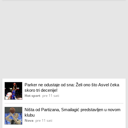
Parker ne odustaje od sna: Želi ono što Asvel čeka
skoro tri decenije!
Hot sport
pre 11 sati
Ništa od Partizana, Smailagić predstavljen u novom
klubu
Nova
pre 11 sati