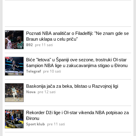
Poznati NBA analitičar o Filadelfiji: "Ne znam gde se
Braun uklapa u celu priču"
B92
pre 11 sati
Biće "letova" u Španiji ove sezone, trostruki Ol-star
šampion NBA lige u zakucavanjima stigao u Đironu
Telegraf
pre 10 sati
Baskonija jača za beka, blistao u Razvojnoj ligi
Nova
pre 12 sati
Rekorder Dži lige i Ol-star vikenda NBA potpisao za
Đironu
Sport klub
pre 11 sati