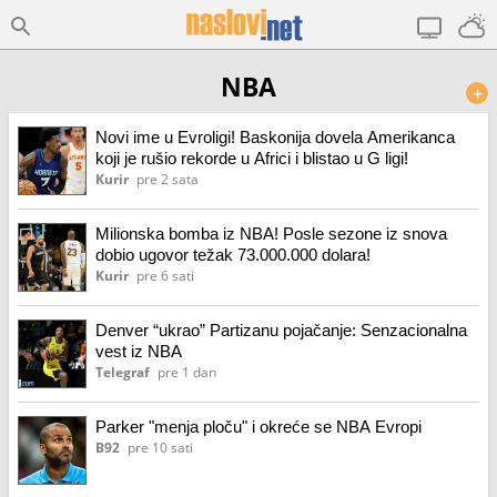
NBA
+
Novi ime u Evroligi! Baskonija dovela Amerikanca
koji je rušio rekorde u Africi i blistao u G ligi!
Kurir
pre 2 sata
Milionska bomba iz NBA! Posle sezone iz snova
dobio ugovor težak 73.000.000 dolara!
Kurir
pre 6 sati
Denver “ukrao” Partizanu pojačanje: Senzacionalna
vest iz NBA
Telegraf
pre 1 dan
Parker "menja ploču" i okreće se NBA Evropi
B92
pre 10 sati