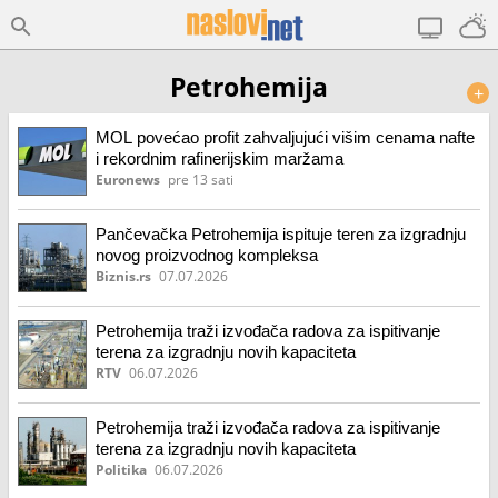
Petrohemija
+
MOL povećao profit zahvaljujući višim cenama nafte
i rekordnim rafinerijskim maržama
Euronews
pre 13 sati
Pančevačka Petrohemija ispituje teren za izgradnju
novog proizvodnog kompleksa
Biznis.rs
07.07.2026
Petrohemija traži izvođača radova za ispitivanje
terena za izgradnju novih kapaciteta
RTV
06.07.2026
Petrohemija traži izvođača radova za ispitivanje
terena za izgradnju novih kapaciteta
Politika
06.07.2026