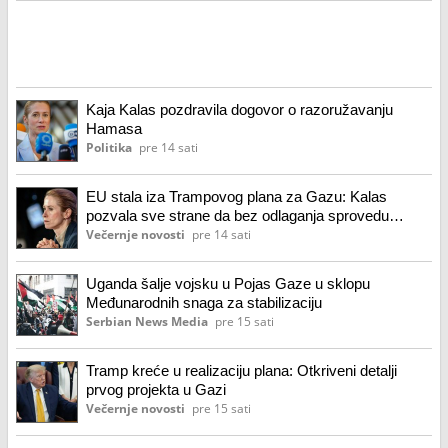
Kaja Kalas pozdravila dogovor o razoružavanju
Hamasa
Politika
pre 14 sati
EU stala iza Trampovog plana za Gazu: Kalas
pozvala sve strane da bez odlaganja sprovedu
dogovor
Večernje novosti
pre 14 sati
Uganda šalje vojsku u Pojas Gaze u sklopu
Međunarodnih snaga za stabilizaciju
Serbian News Media
pre 15 sati
Tramp kreće u realizaciju plana: Otkriveni detalji
prvog projekta u Gazi
Večernje novosti
pre 15 sati