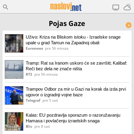
Pojas Gaze
+
Uživo: Kriza na Bliskom istoku - Izraelske snage
upale u grad Tamun na Zapadnoj obali
Euronews
pre 56 minuta
Tramp: Rat sa Iranom uskoro će se završiti; Kalibaf:
Reči bez dela ne znače ništa
RTS
pre 56 minuta
Trampov Odbor za mir u Gazi na korak da izda prvi
ugovor o izgradnji vojne baze
Telegraf
pre 5 sati
Kalas: EU pozdravlja sporazum o razoružavanju
Hamasa i povlačenju izraelskih snaga
Blic
pre 8 sati