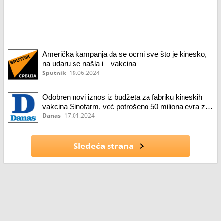
Američka kampanja da se ocrni sve što je kinesko,
na udaru se našla i – vakcina
Sputnik
19.06.2024
Odobren novi iznos iz budžeta za fabriku kineskih
vakcina Sinofarm, već potrošeno 50 miliona evra za
pogone koji ne rade
Danas
17.01.2024
Sledeća strana