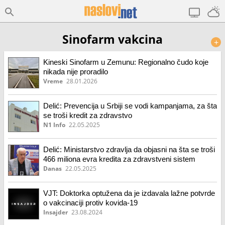
Sinofarm vakcina
+
Kineski Sinofarm u Zemunu: Regionalno čudo koje
nikada nije proradilo
Vreme
28.01.2026
Delić: Prevencija u Srbiji se vodi kampanjama, za šta
se troši kredit za zdravstvo
N1 Info
22.05.2025
Delić: Ministarstvo zdravlja da objasni na šta se troši
466 miliona evra kredita za zdravstveni sistem
Danas
22.05.2025
VJT: Doktorka optužena da je izdavala lažne potvrde
o vakcinaciji protiv kovida-19
Insajder
23.08.2024