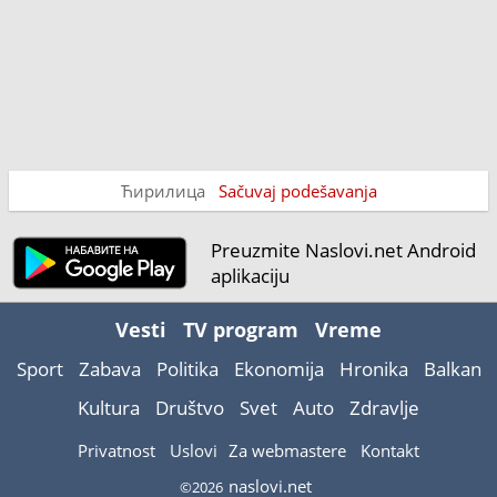
Ћирилица
Sačuvaj podešavanja
Preuzmite Naslovi.net Android
aplikaciju
Vesti
TV program
Vreme
Sport
Zabava
Politika
Ekonomija
Hronika
Balkan
Kultura
Društvo
Svet
Auto
Zdravlje
Privatnost
Uslovi
Za webmastere
Kontakt
naslovi.net
©2026