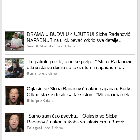
DRAMA U BUDVI U 4 UJUTRU! Sloba Radanović
NAPADNUT na ulici, pevač otkrio sve detalje
SKANDALA!
Svet & Skandal
pre 3 dana
"Tri patrole prošle, a on se javlja..." Sloba Radanović
otkrio šta se desilo sa taksistom i napadaom u
Budvi: Možda ima neki problem.... (video)
Kurir
pre 3 dana
Oglasio se Sloba Radanović nakon napada u Budvi:
Otkrio šta se desilo sa taksistom: "Možda ima neke
probleme"
Blic
pre 3 dana
"Samo sam čuo psovku..." Oglasio se Sloba
Radanović nakon sukoba sa taksistom u Budvi:
"Policija je prošla"
Telegraf
pre 5 dana