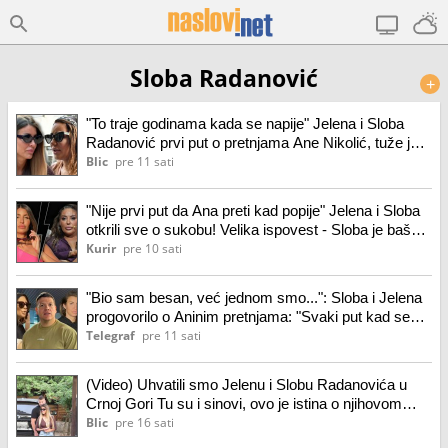
Sloba Radanović
+
"To traje godinama kada se napije" Jelena i Sloba
Radanović prvi put o pretnjama Ane Nikolić, tuže je
pa otkrili šta se desilo: "Spominje mi bolesno dete"
Blic
pre 11 sati
(video)
"Nije prvi put da Ana preti kad popije" Jelena i Sloba
otkrili sve o sukobu! Velika ispovest - Sloba je baš
ljut: To je klasično mafijanje
Kurir
pre 10 sati
"Bio sam besan, već jednom smo...": Sloba i Jelena
progovorilo o Aninim pretnjama: "Svaki put kad se
napije.."
Telegraf
pre 11 sati
(Video) Uhvatili smo Jelenu i Slobu Radanovića u
Crnoj Gori Tu su i sinovi, ovo je istina o njihovom
odnosu nakon skandala
Blic
pre 16 sati