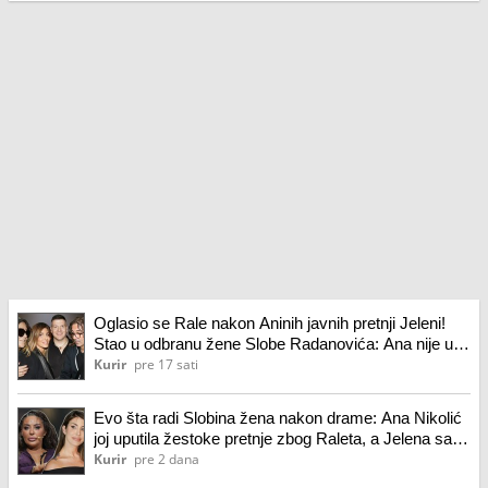
Oglasio se Rale nakon Aninih javnih pretnji Jeleni!
Stao u odbranu žene Slobe Radanovića: Ana nije u
pravu, između Jelene i mene nikada ništa nije bilo
Kurir
pre 17 sati
osim...
Evo šta radi Slobina žena nakon drame: Ana Nikolić
joj uputila žestoke pretnje zbog Raleta, a Jelena sad
poslala jasnu poruku
Kurir
pre 2 dana