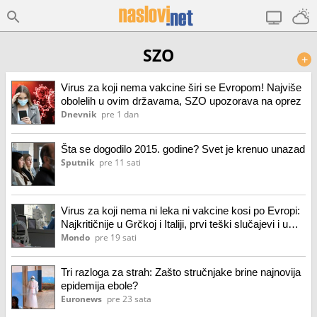
SZO
+
Virus za koji nema vakcine širi se Evropom! Najviše
obolelih u ovim državama, SZO upozorava na oprez
Dnevnik
pre 1 dan
Šta se dogodilo 2015. godine? Svet je krenuo unazad
Sputnik
pre 11 sati
Virus za koji nema ni leka ni vakcine kosi po Evropi:
Najkritičnije u Grčkoj i Italiji, prvi teški slučajevi i u
Srbiji
Mondo
pre 19 sati
Tri razloga za strah: Zašto stručnjake brine najnovija
epidemija ebole?
Euronews
pre 23 sata