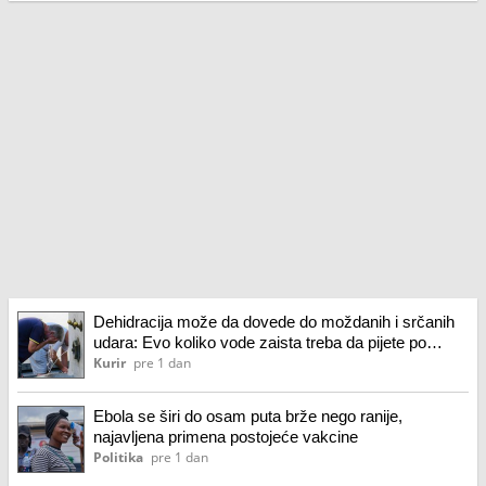
Dehidracija može da dovede do moždanih i srčanih
udara: Evo koliko vode zaista treba da pijete po
vrućini
Kurir
pre 1 dan
Ebola se širi do osam puta brže nego ranije,
najavljena primena postojeće vakcine
Politika
pre 1 dan