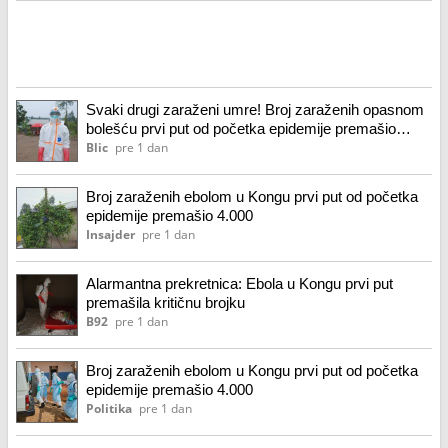
Svaki drugi zaraženi umre! Broj zaraženih opasnom
bolešću prvi put od početka epidemije premašio
4.000
Blic
pre 1 dan
Broj zaraženih ebolom u Kongu prvi put od početka
epidemije premašio 4.000
Insajder
pre 1 dan
Alarmantna prekretnica: Ebola u Kongu prvi put
premašila kritičnu brojku
B92
pre 1 dan
Broj zaraženih ebolom u Kongu prvi put od početka
epidemije premašio 4.000
Politika
pre 1 dan