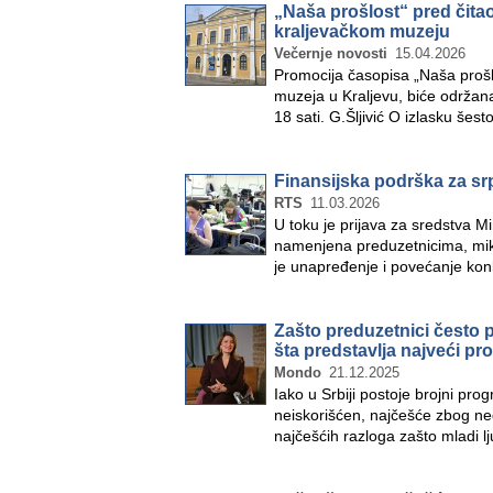
„Naša prošlost“ pred čita
kraljevačkom muzeju
Večernje novosti
15.04.2026
Promocija časopisa „Naša prošlo
muzeja u Kraljevu, biće održana
18 sati. G.Šljivić O izlasku še
Finansijska podrška za srp
RTS
11.03.2026
U toku je prijava za sredstva Mi
namenjena preduzetnicima, mikro 
je unapređenje i povećanje kon
Zašto preduzetnici često 
šta predstavlja najveći pr
Mondo
21.12.2025
Iako u Srbiji postoje brojni pro
neiskorišćen, najčešće zbog ned
najčešćih razloga zašto mladi l