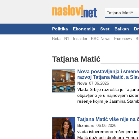
Politika
Ekonomija
Svet
Balkan
Dr
Beta
N1
Insajder
BBC News
Euronews
B
Tatjana Matić
Nova postavljenja i smene
razvoj Tatjana Matić, a Sl
Nova
07.06.2026
Vlada Srbije razrešila je Tatjan
objavljeno je u najnovijem izda
rešenje kojim je Jasmina Štam
Tatjana Matić više nije na
Biznis.rs
06.06.2026
vlada istovremeno rešenjem ime
Matić dužnosti direktora Fonda 