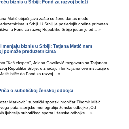
ću biznis u Srbiji: Fond za razvoj beleži
tjana Matić objašnjava zašto su žene danas među
eduzetnicima u Srbiji. U Srbiji je poslednjih godina primetan
štva, a Fond za razvoj Republike Srbije jedan je od…
»
i menjaju biznis u Srbiji: Tatjana Matić nam
voj pomaže preduzetnicima
a "Keš ekspert", Jelena Gavrilović razgovara sa Tatjanom
voj Republike Srbije, o značaju i funkcijama ove institucije u
a Matić ističe da Fond za razvoj…
»
Priča o subotičkoj ženskoj odbojci
ozar Marković“ subotički sportski hroničar Tihomir Mišić
ovoga puta istorijsku monografiju ženske odbojke „Od
nih ljubitelja subotičkog sporta i ženske odbojke…
»