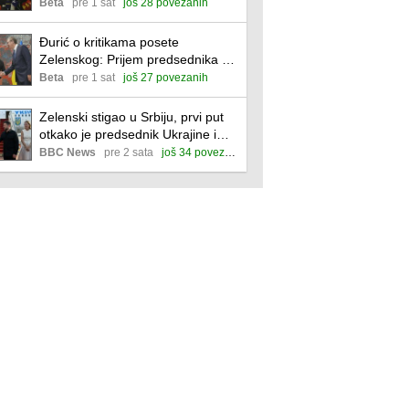
Beta
pre 1 sat
još 28 povezanih
Đurić o kritikama posete
Zelenskog: Prijem predsednika ne
znači odricanje od sopstvenih
Beta
pre 1 sat
još 27 povezanih
stavova
Zelenski stigao u Srbiju, prvi put
otkako je predsednik Ukrajine i
početka ruske invazije
BBC News
pre 2 sata
još 34 povezane