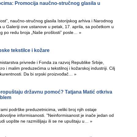
ocima: Promocija naučno-stručnog glasila u
st”, naučno-stručnog glasila Istorijskog arhiva i Narodnog
 u Galeriji ove ustanove u petak, 17. aprila, sa početkom u
stog po redu broja „Naše prošlosti” posle…
»
ske tekstilce i kožare
nistarstva privrede i Fonda za razvoj Republike Srbije,
i malim preduzećima u tekstilnoj i kožarskoj industriji. Cilj
kurentnosti. Da bi srpski proizvođač…
»
propuštaju državnu pomoć? Tatjana Matić otkriva
oblem
grami podrške preduzetnicima, veliki broj njih ostaje
ovoljne informisanosti. "Neinformisanost je inače jedan od
judi uopšte ne razmišljaju ili se ne upuštaju u…
»