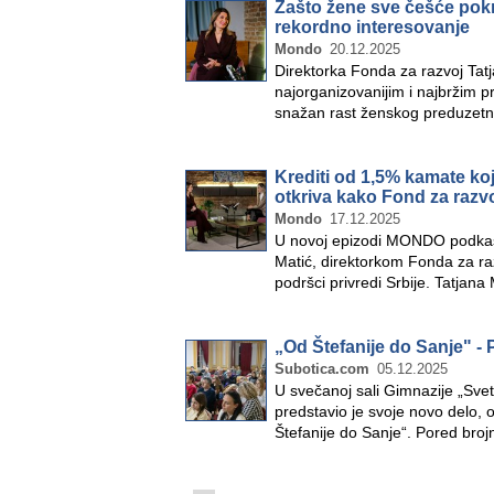
Zašto žene sve češće pokre
rekordno interesovanje
Mondo
20.12.2025
Direktorka Fonda za razvoj Ta
najorganizovanijim i najbržim pr
snažan rast ženskog preduzetni
Krediti od 1,5% kamate koj
otkriva kako Fond za raz
Mondo
17.12.2025
U novoj epizodi MONDO podkast
Matić, direktorkom Fonda za raz
podršci privredi Srbije. Tatjan
„Od Štefanije do Sanje" - 
Subotica.com
05.12.2025
U svečanoj sali Gimnazije „Svet
predstavio je svoje novo delo, 
Štefanije do Sanje“. Pored broj