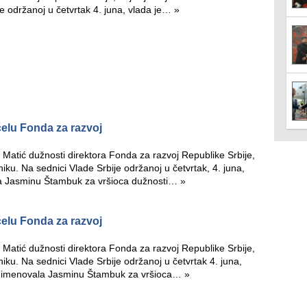
je održanoj u četvrtak 4. juna, vlada je…
»
 čelu Fonda za razvoj
u Matić dužnosti direktora Fonda za razvoj Republike Srbije,
iku. Na sednici Vlade Srbije održanoj u četvrtak, 4. juna,
la Jasminu Štambuk za vršioca dužnosti…
»
 čelu Fonda za razvoj
u Matić dužnosti direktora Fonda za razvoj Republike Srbije,
iku. Na sednici Vlade Srbije održanoj u četvrtak 4. juna,
m imenovala Jasminu Štambuk za vršioca…
»