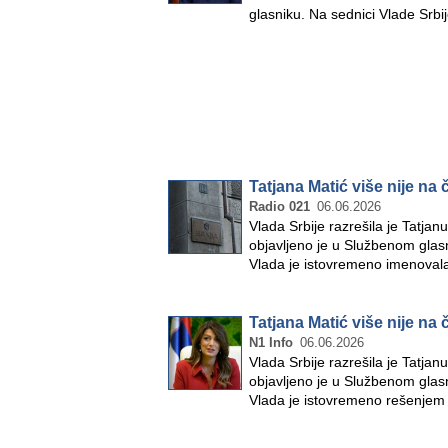
glasniku. Na sednici Vlade Srbi
Tatjana Matić više nije na
Radio 021
06.06.2026
Vlada Srbije razrešila je Tatjan
objavljeno je u Službenom glasn
Vlada je istovremeno imenova
Tatjana Matić više nije na
N1 Info
06.06.2026
Vlada Srbije razrešila je Tatjan
objavljeno je u Službenom glasn
Vlada je istovremeno rešenje