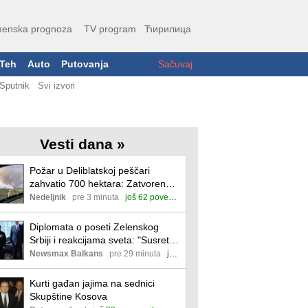
enska prognoza
TV program
Ћирилица
Teh
Auto
Putovanja
Sačuvaj
Sputnik
Svi izvori
Vesti dana »
Požar u Deliblatskoj peščari
zahvatio 700 hektara: Zatvoren
put Kovin–Bela Crkva, dva naselja
Nedeljnik
pre 3 minuta
još 62 povezane
bez struje
Diplomata o poseti Zelenskog
Srbiji i reakcijama sveta: "Susret
prijateljskih zemalja na koji Rusija
Newsmax Balkans
pre 29 minuta
još 44 povezane
ne gleda povoljno"
Kurti gađan jajima na sednici
Skupštine Kosova