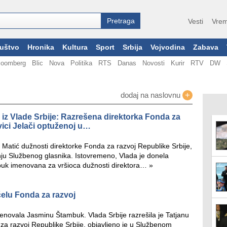
Vesti
Vrem
uštvo
Hronika
Kultura
Sport
Srbija
Vojvodina
Zabava
loomberg
Blic
Nova
Politika
RTS
Danas
Novosti
Kurir
RTV
DW
+
dodaj na naslovnu
 iz Vlade Srbije: Razrešena direktorka Fonda za
avici Jelači optuženoj u…
u Matić dužnosti direktorke Fonda za razvoj Republike Srbije,
nju Službenog glasnika. Istovremeno, Vlada je donela
buk imenovana za vršioca dužnosti direktora…
»
 čelu Fonda za razvoj
novala Jasminu Štambuk. Vlada Srbije razrešila je Tatjanu
za razvoj Republike Srbije, objavljeno je u Službenom