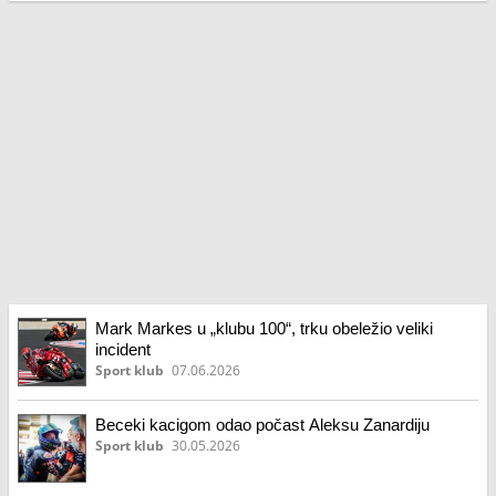
Mark Markes u „klubu 100“, trku obeležio veliki
incident
Sport klub
07.06.2026
Beceki kacigom odao počast Aleksu Zanardiju
Sport klub
30.05.2026