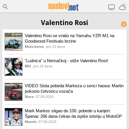
Valentino Rosi
+
Valentino Rosi se vratio na Yamahu YZR-M1 na
Goodwood Festivalu brzine
Moto berza
pre 25 dana
"Ludnica" u Nemačkoj - stiže Valentino Rosi!
B92
pre 24 dana
VIDEO Stota pobeda Markeza u senci haosa: Martin
pokosio četvoricu vozača
Nova
07.06.2026
Mark Markes stigao do 100. pobede u karijeri:
Španac 266 dana čekao da ispiše istoriju u MotoGP
Mondo
07.06.2026