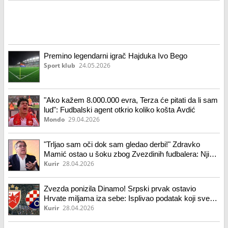
Premino legendarni igrač Hajduka Ivo Bego
Sport klub
24.05.2026
"Ako kažem 8.000.000 evra, Terza će pitati da li sam
lud": Fudbalski agent otkrio koliko košta Avdić
Mondo
29.04.2026
"Trljao sam oči dok sam gledao derbi!" Zdravko
Mamić ostao u šoku zbog Zvezdinih fudbalera: Njih
dvojica će doneti klubu 50 miliona evra!
Kurir
28.04.2026
Zvezda ponizila Dinamo! Srpski prvak ostavio
Hrvate miljama iza sebe: Isplivao podatak koji sve
govori
Kurir
28.04.2026