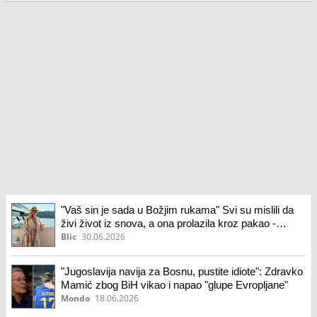
"Vaš sin je sada u Božjim rukama" Svi su mislili da
živi život iz snova, a ona prolazila kroz pakao -
Lekaru žestoko odgovorila: "Umirala sam od bola"
Blic
30.06.2026
"Jugoslavija navija za Bosnu, pustite idiote": Zdravko
Mamić zbog BiH vikao i napao "glupe Evropljane"
Mondo
18.06.2026