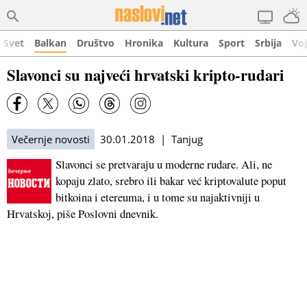
Svet
Balkan
Društvo
Hronika
Kultura
Sport
Srbija
Vo
Slavonci su najveći hrvatski kripto-rudari
Večernje novosti
30.01.2018 | Tanjug
Slavonci se pretvaraju u moderne rudare. Ali, ne
kopaju zlato, srebro ili bakar već kriptovalute poput
bitkoina i etereuma, i u tome su najaktivniji u
Hrvatskoj, piše Poslovni dnevnik.