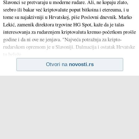
Slavonci se pretvaraju u moderne rudare. Ali, ne kopaju zlato,
srebro ili bakar već kriptovalute poput bitkoina i etereuma, i u
tome su najaktivniji u Hrvatskoj, piše Poslovni dnevnik. Marko
Lekić, zamenik direktora trgovine HG Spot, kaže da je talas
interesovanja za rudarenjem kriptovaluta krenuo početkom prošle
godine i da ni ove ne jenjava. "Najveća potražnja za kripto-
rudarskom opremom je u Slavoniji. Dalmacija i ostatak Hrvatske
tu beleže
Otvori na
novosti.rs