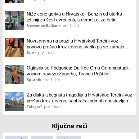
Niže cene goriva u Hrvatskoj: Benzin od utorka
jeftiniji za šest evrocenti, a evrodizel za četiri
Newsmax Balkans
pre 8 sati
Nova drama na pruzi u Hrvatskoj! Teretni voz
ponovo prošao kroz crveno svetlo pa se zamalo
sudario sa putničkim! Zaposleni hitno reagovali,
Kurir
pre 1 dan
sprečena tragedija
Oglasila se Podgorica: Da li će Crna Gora pristupiti
vojnom savezu Zagreba, Tirane i Prištine
Sputnik
pre 1 dan
Za dlaku izbegnuta tragedija u Hrvatskoj: Teretni voz
prošao kroz crveno, saobraćaj odmah obustavljen
Telegraf
pre 1 dan
Ključne reči