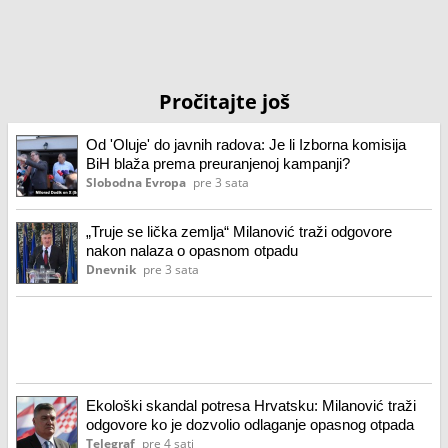
Pročitajte još
Od 'Oluje' do javnih radova: Je li Izborna komisija
BiH blaža prema preuranjenoj kampanji?
Slobodna Evropa
pre 3 sata
„Truje se lička zemlja“ Milanović traži odgovore
nakon nalaza o opasnom otpadu
Dnevnik
pre 3 sata
Ekološki skandal potresa Hrvatsku: Milanović traži
odgovore ko je dozvolio odlaganje opasnog otpada
Telegraf
pre 4 sati