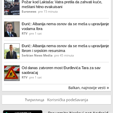
Požar kod Laktaša: Vatra pretila da zahvati kuće,
meštani hitno evakuisani
Euronews
pre 15 minuta
Đurić: Albanija nema osnov da se meša u upravljanje
vodama Ibra
RTV
pre 1 sat
Đurić: Albanija nema osnov da se meša u upravljanje
Ibrom i srpskim resursima
Serbian News Media
pre 45 minuta
Od danas zatvoren most Đurđevića Tara za sav
saobraćaj
RTV
pre 1 sat
Balkan, najnovije vesti
»
Ћирилица
Korisnička podešavanja