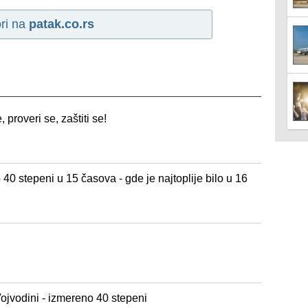
ri na
patak.co.rs
proveri se, zaštiti se!
40 stepeni u 15 časova - gde je najtoplije bilo u 16
Vojvodini - izmereno 40 stepeni