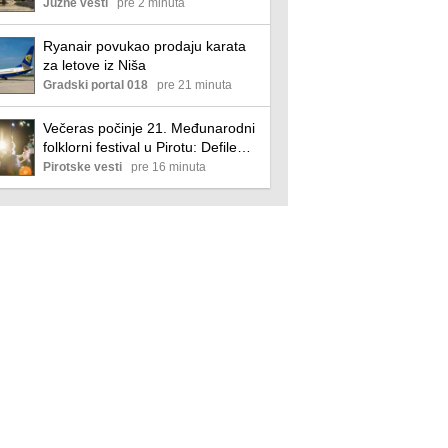
urbanističkom planu Niša
Južne vesti
pre 2 minuta
Ryanair povukao prodaju karata
za letove iz Niša
Gradski portal 018
pre 21 minuta
Večeras počinje 21. Međunarodni
folklorni festival u Pirotu: Defile
učesnika od Guševice do Doma
Pirotske vesti
pre 16 minuta
kulture