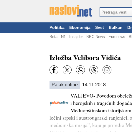
Politika
Ekonomija
Svet
Balkan
Dr
Beta
N1
Insajder
BBC News
Euronews
B
Izložba Velibora Vidića
Patak online
14.11.2018
VALJEVO- Povodom obeležavan
i herojskih i tragičnih događ
Međuopštinskom istorijskom a
lečini srpski i austrougarski ranjenici,
medicinska misija”, koju je priredio Me