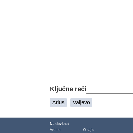
Ključne reči
Arius
Valjevo
Naslovi.net
Vreme
O sajtu