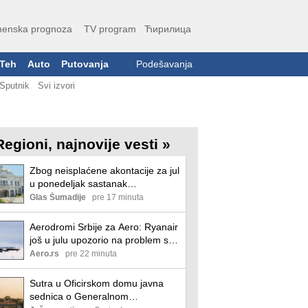
enska prognoza
TV program
Ћирилица
Teh
Auto
Putovanja
Podešavanja
Sputnik
Svi izvori
Regioni, najnovije vesti »
Zbog neisplaćene akontacije za jul
u ponedeljak sastanak
Samostalnog sindikata i
Glas Šumadije
pre 17 minuta
zaposlenih u Zastava oružju o
daljim koracima
Aerodromi Srbije za Aero: Ryanair
još u julu upozorio na problem sa
snabdevanjem gorivom zbog
Aero.rs
pre 22 minuta
sankcija NIS-u
Sutra u Oficirskom domu javna
sednica o Generalnom