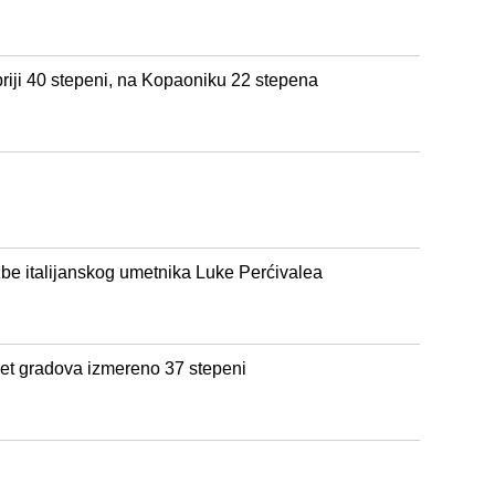
iji 40 stepeni, na Kopaoniku 22 stepena
žbe italijanskog umetnika Luke Perćivalea
pet gradova izmereno 37 stepeni