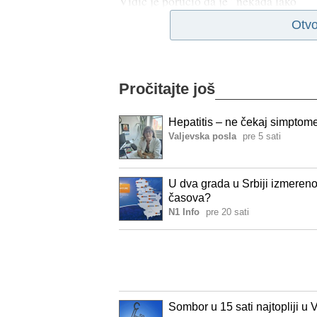
Vidić je poručio da je ”nekada lako
Otvo
Pročitajte još
Hepatitis – ne čekaj simptome, 
Valjevska posla
pre 5 sati
U dva grada u Srbiji izmereno 
časova?
N1 Info
pre 20 sati
Sombor u 15 sati najtopliji u 