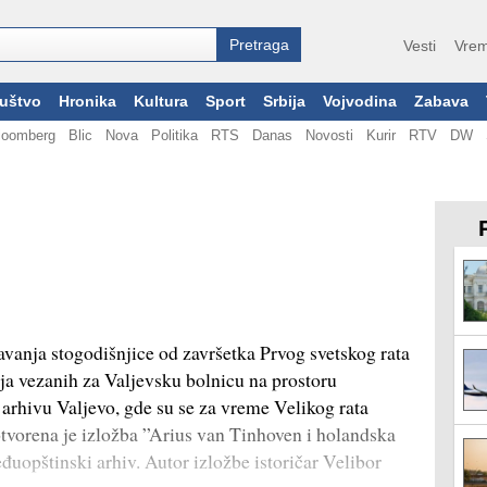
Vesti
Vrem
uštvo
Hronika
Kultura
Sport
Srbija
Vojvodina
Zabava
loomberg
Blic
Nova
Politika
RTS
Danas
Novosti
Kurir
RTV
DW
ja stogodišnjice od završetka Prvog svetskog rata
aja vezanih za Valjevsku bolnicu na prostoru
rhivu Valjevo, gde su se za vreme Velikog rata
 otvorena je izložba ”Arius van Tinhoven i holandska
đuopštinski arhiv. Autor izložbe istoričar Velibor