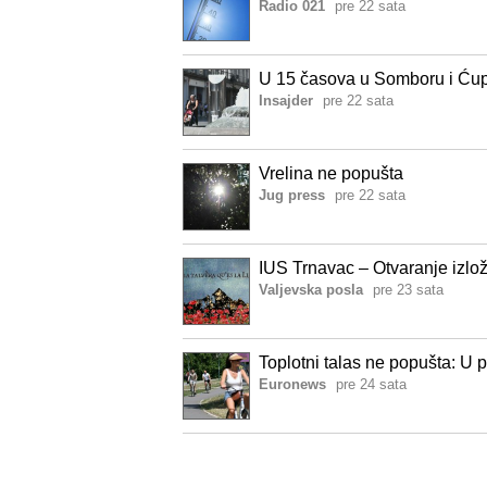
Radio 021
pre 22 sata
U 15 časova u Somboru i Ćupr
Insajder
pre 22 sata
Vrelina ne popušta
Jug press
pre 22 sata
IUS Trnavac – Otvaranje izlo
Valjevska posla
pre 23 sata
Toplotni talas ne popušta: U 
Euronews
pre 24 sata