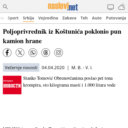
ra
Sport
Srbija
Vojvodina
Zabava
Teh
Auto
Putovanja
Poljoprivrednik iz Koštunića poklonio pun
kamion hrane
Večernje novosti
04.04.2020 | M. B. - V. I.
Stanko Tomović Obrenovčanima poslao pet tona
krompira, sto kilograma masti i 1.000 litara vode