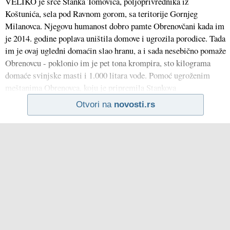
VELIKO je srce Stanka Tomovića, poljoprivrednika iz
Koštunića, sela pod Ravnom gorom, sa teritorije Gornjeg
Milanovca. Njegovu humanost dobro pamte Obrenovčani kada im
je 2014. godine poplava uništila domove i ugrozila porodice. Tada
im je ovaj ugledni domaćin slao hranu, a i sada nesebično pomaže
Obrenovcu - poklonio im je pet tona krompira, sto kilograma
domaće svinjske masti i 1.000 litara vode. Pomoć ugroženim
meštanima Obrenovca, koju je pripremila Stankova
Otvori na
novosti.rs