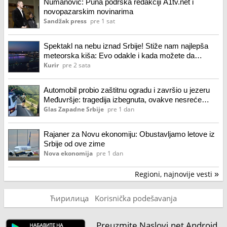
Numanović: Puna podrška redakciji A1tv.net i
novopazarskim novinarima
Sandžak press
pre 1 sat
Spektakl na nebu iznad Srbije! Stiže nam najlepša
meteorska kiša: Evo odakle i kada možete da
posmatrate stotine zvezda padalica
Kurir
pre 2 sata
Automobil probio zaštitnu ogradu i završio u jezeru
Međuvršje: tragedija izbegnuta, ovakve nesreće
danas su prava retkost
Glas Zapadne Srbije
pre 1 dan
Rajaner za Novu ekonomiju: Obustavljamo letove iz
Srbije od ove zime
Nova ekonomija
pre 1 dan
Regioni, najnovije vesti
»
Ћирилица
Korisnička podešavanja
Preuzmite Naslovi.net Android