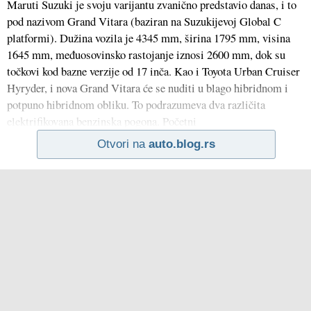
Maruti Suzuki je svoju varijantu zvanično predstavio danas, i to
pod nazivom Grand Vitara (baziran na Suzukijevoj Global C
platformi). Dužina vozila je 4345 mm, širina 1795 mm, visina
1645 mm, međuosovinsko rastojanje iznosi 2600 mm, dok su
točkovi kod bazne verzije od 17 inča. Kao i Toyota Urban Cruiser
Hyryder, i nova Grand Vitara će se nuditi u blago hibridnom i
potpuno hibridnom obliku. To podrazumeva dva različita
elektrifikovana benzinska pogona. Početni
Otvori na
auto.blog.rs