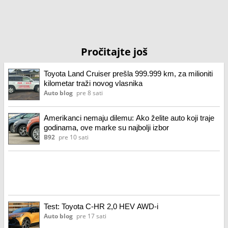
Pročitajte još
Toyota Land Cruiser prešla 999.999 km, za milioniti
kilometar traži novog vlasnika
Auto blog
pre 8 sati
Amerikanci nemaju dilemu: Ako želite auto koji traje
godinama, ove marke su najbolji izbor
B92
pre 10 sati
Test: Toyota C-HR 2,0 HEV AWD-i
Auto blog
pre 17 sati