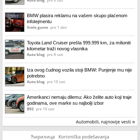
Auto blog
pre 6 sati
BMW plasira reklamu na vašem skupo plaćenom
infotejmentu
Vrele gume
pre 1 dan
Toyota Land Cruiser prešla 999.999 km, za milioniti
kilometar traži novog vlasnika
Auto blog
pre 8 sati
Iza ovog čudnog vozila stoji BMW: Punjenje mu nije
potrebno
Auto blog
pre 10 sati
Amerikanci nemaju dilemu: Ako želite auto koji traje
godinama, ove marke su najbolji izbor
B92
pre 10 sati
Automobili, najnovije vesti
»
Ћирилица
Korisnička podešavanja