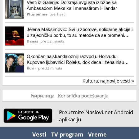
Vesti iz Galerije: Do kraja avgusta izložbe sa
Ambasadom Meksika i manastirom Hilandar
Plus online
pre 1 sat
Jelena Maksimović: Svi u zborove, solidarne akcije i
u zajedničku borbu, to su metode da se promeni
sistem
Danas
pre 32 minuta
Okončan najskandalozniji razvod u Holivudu:
Kupovao ljubavnici Roleks, dok deca i žena nisu
imali šta da jedu
Kurir
pre 32 minuta
Kultura, najnovije vesti
»
Ћирилица
Korisnička podešavanja
Preuzmite Naslovi.net Android
aplikaciju
Vesti
TV program
Vreme