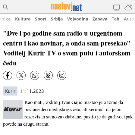
onika
Kultura
Sport
Srbija
Vojvodina
Zabava
Teh
Auto
"Dve i po godine sam radio u urgentnom
centru i kao novinar, a onda sam presekao"
Voditelj Kurir TV o svom putu i autorskom
čedu
Kurir
11.11.2023
Kao mali, voditelj Ivan Gajić maštao je o tome da
postane deo medijskog sveta, ali verujući da je on
rezervisan samo za odabrane, pustio je da ga život ipak
povede na drugu stranu.