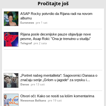
Pročitajte još
ASAP Rocky potvrdio da Rijana radi na novom
albumu
Euronews
pre 1 sat
Rijana posle decenijske pauze objavljuje nove
pesme, Asap Roki: "Ona je trenutno u studiju"
Telegraf
pre 2 sata
„Portret našeg mentaliteta“: Sagovornici Danasa o
značaju serije „Grlom u jagode“ za srpsku i
jugoslovensku popularnu kulturu
Danas
pre 13 sati
Otvori oči: Kako se nositi sa lošim komentarima
Newsmax Balkans
pre 19 sati