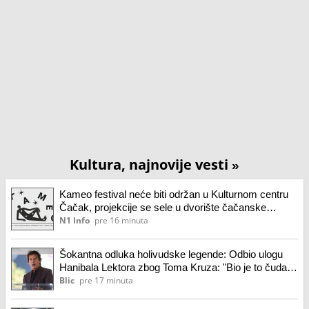
Kultura, najnovije vesti
»
Kameo festival neće biti održan u Kulturnom centru
Čačak, projekcije se sele u dvorište čačanske
Gimnazije
N1 Info
pre 16 minuta
Šokantna odluka holivudske legende: Odbio ulogu
Hanibala Lektora zbog Toma Kruza: "Bio je to čudan
potez"
Blic
pre 17 minuta