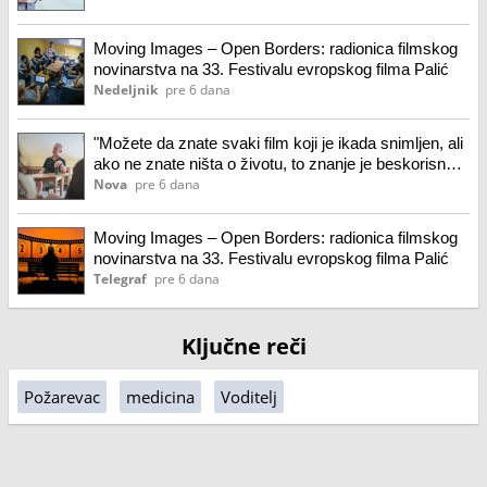
Moving Images – Open Borders: radionica filmskog
novinarstva na 33. Festivalu evropskog filma Palić
Nedeljnik
pre 6 dana
"Možete da znate svaki film koji je ikada snimljen, ali
ako ne znate ništa o životu, to znanje je beskorisno":
Radionica filmskog novinarstva na Paliću
Nova
pre 6 dana
Moving Images – Open Borders: radionica filmskog
novinarstva na 33. Festivalu evropskog filma Palić
Telegraf
pre 6 dana
Ključne reči
Požarevac
medicina
Voditelj