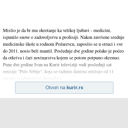
Mislio je da bi mu okretanje ka velikoj ljubavi - medicini,
ispunilo snove o zadovoljstvu u profesiji. Nakon završene srednje
medicinske škole u rodnom Požarevcu, zaposlio se u struci i sve
do 2011. nosio beli mantil. Poslednje dve godine polako je počeo
da otkriva i čari novinarstva kojem se potom potpuno okrenuo.
Pune dve godine Ivan na Kurir televiziji vodi poslednji sat
emisije "Puls Srbije", koja se radnim danima emituje od 11
časova, a subotom je domaćin i
Otvori na
kurir.rs