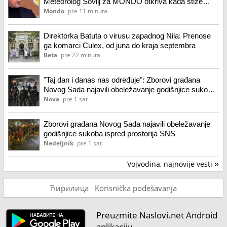
Meteorolog Sovilj za MONDO otkriva kada stiže
osveženje
Mondo
pre 11 minuta
Direktorka Batuta o virusu zapadnog Nila: Prenose
ga komarci Culex, od juna do kraja septembra
Beta
pre 22 minuta
"Taj dan i danas nas određuje": Zborovi građana
Novog Sada najavili obeležavanje godišnjice sukoba
ispred prostorija SNS
Nova
pre 1 sat
Zborovi građana Novog Sada najavili obeležavanje
godišnjice sukoba ispred prostorija SNS
Nedeljnik
pre 1 sat
Vojvodina, najnovije vesti
»
Ћирилица
Korisnička podešavanja
Preuzmite Naslovi.net Android
aplikaciju