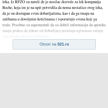
leka. Iz RFZO su naveli de je nosilac dozvole za lek kompanija
Roche, koja im je na upit potvrdila da nema nestašice ovog leka,
da je on dostupan svim dobavljačima, kao i da ga imaju na
zalihama u dovoljnim količinama i isporučuju svima koji ga
traže. Posebno su napomenuli da su dobili informaciju da apoteke
imaju praksu da lekove od dobavljača poručuju uglavnom onlajn,
tako da ukoliko kod dobavljača
Otvori na
021.rs