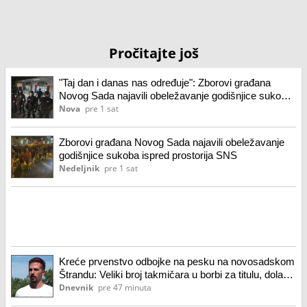
Pročitajte još
"Taj dan i danas nas određuje": Zborovi građana
Novog Sada najavili obeležavanje godišnjice sukoba
ispred prostorija SNS
Nova
pre 1 sat
Zborovi građana Novog Sada najavili obeležavanje
godišnjice sukoba ispred prostorija SNS
Nedeljnik
pre 1 sat
Kreće prvenstvo odbojke na pesku na novosadskom
Štrandu: Veliki broj takmičara u borbi za titulu, dolaze
i gosti iz komšiluka
Dnevnik
pre 47 minuta