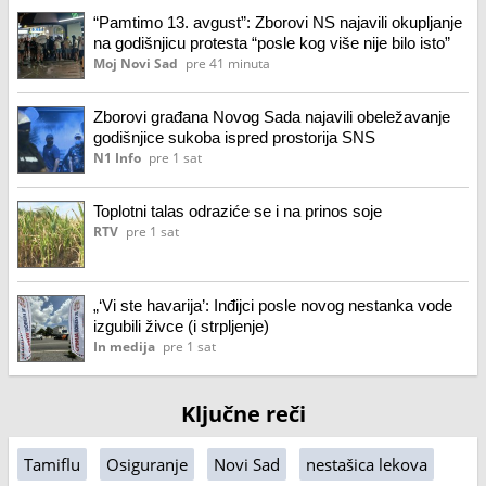
“Pamtimo 13. avgust”: Zborovi NS najavili okupljanje
na godišnjicu protesta “posle kog više nije bilo isto”
Moj Novi Sad
pre 41 minuta
Zborovi građana Novog Sada najavili obeležavanje
godišnjice sukoba ispred prostorija SNS
N1 Info
pre 1 sat
Toplotni talas odraziće se i na prinos soje
RTV
pre 1 sat
„‘Vi ste havarija’: Inđijci posle novog nestanka vode
izgubili živce (i strpljenje)
In medija
pre 1 sat
Ključne reči
Tamiflu
Osiguranje
Novi Sad
nestašica lekova