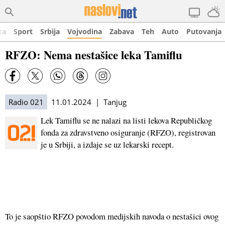
ra
Sport
Srbija
Vojvodina
Zabava
Teh
Auto
Putovanja
RFZO: Nema nestašice leka Tamiflu
Radio 021
11.01.2024 | Tanjug
Lek Tamiflu se ne nalazi na listi lekova Republičkog
fonda za zdravstveno osiguranje (RFZO), registrovan
je u Srbiji, a izdaje se uz lekarski recept.
To je saopštio RFZO povodom medijskih navoda o nestašici ovog