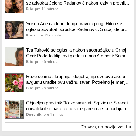
se advokat Jelene Radanović nakon jezivih pretnji
koje je dobila od Ane Nikolić: "To je sramno"
Blic
pre 11 minuta
Sukob Ane i Jelene dobija pravni epilog. Hitno se
oglasio advokat porodice Radanović: Slučaj ide pred
nadležne organe!
Kurir
pre 21 minuta
Tea Tairović se oglasila nakon saobraćajke u Crnoj
Gori: Podelila klip, svi gledaju u ono što nosi: Snima
se u ogledalu, dlaka sa glave joj ne fali
Blic
pre 26 minuta
Ruže će imati krupnije i dugotrajnije cvetove ako u
avgustu uradite ovu važnu stvar: Potrebno je manje
od pet minuta
Blic
pre 26 minuta
Objavljen pravilnik "Kako smuvati Srpkinju": Stranci
opisali koliko naše žene vole pare i na šta padaju na
prvom dejtu!
Dnevnik
pre 1 minut
Zabava, najnovije vesti
»