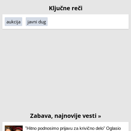
Ključne reči
aukcija
javni dug
Zabava, najnovije vesti
»
"Hitno podnosimo prijavu za krivično delo" Oglasio