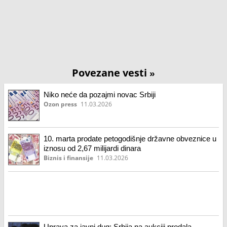
Povezane vesti
»
Niko neće da pozajmi novac Srbiji
Ozon press
11.03.2026
10. marta prodate petogodišnje državne obveznice u
iznosu od 2,67 milijardi dinara
Biznis i finansije
11.03.2026
Uprava za javni dug: Srbija na aukciji prodala