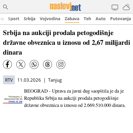
ra
Sport
Srbija
Vojvodina
Zabava
Teh
Auto
Putovanja
Srbija na aukciji prodala petogodišnje
državne obveznica u iznosu od 2,67 milijardi
dinara
RTV
11.03.2026 | Tanjug
BEOGRAD - Uprava za javni dug saopštila je da je
Republika Srbija na aukciji prodala petogodišnje
državne obveznica u iznosu od 2.669.510.000 dinara.