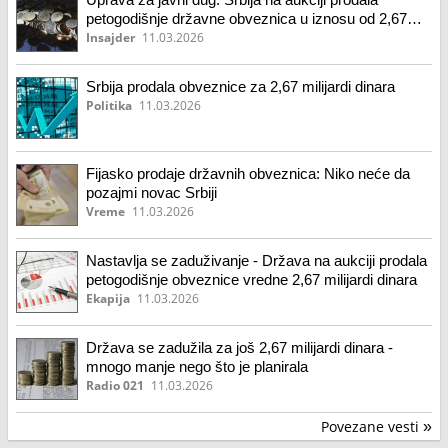
petogodišnje državne obveznica u iznosu od 2,67
milijardi dinara
Insajder
11.03.2026
Srbija prodala obveznice za 2,67 milijardi dinara
Politika
11.03.2026
Fijasko prodaje državnih obveznica: Niko neće da
pozajmi novac Srbiji
Vreme
11.03.2026
Nastavlja se zaduživanje - Država na aukciji prodala
petogodišnje obveznice vredne 2,67 milijardi dinara
Ekapija
11.03.2026
Država se zadužila za još 2,67 milijardi dinara -
mnogo manje nego što je planirala
Radio 021
11.03.2026
Povezane vesti
»