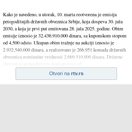
Kako je navedeno, u utorak, 10. marta reotvorena je emisija
petogodišnjih državnih obveznica Srbije, koja dospeva 30. jula
2030, a koja je prvi put emitovana 28. jula 2025. godine. Obim
emisije iznosio je 32.436.910.000 dinara, sa kuponskom stopom
od 4,500 odsto. Ukupan obim tražnje na aukciji iznosio je
2.932.540.000 dinara, a realizovano je 266.951 komada državnih
obveznica nominalne vrednosti 2.669.510.000 dinara. Državne
obveznice su prodate po stopi prinosa od
Otvori na
rtv.rs