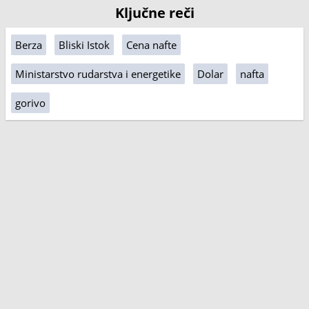
Ključne reči
Berza
Bliski Istok
Cena nafte
Ministarstvo rudarstva i energetike
Dolar
nafta
gorivo