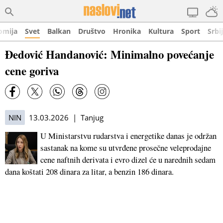
omija
Svet
Balkan
Društvo
Hronika
Kultura
Sport
Srbi
Đedović Handanović: Minimalno povećanje
cene goriva
NIN
13.03.2026 | Tanjug
U Ministarstvu rudarstva i energetike danas je održan
sastanak na kome su utvrđene prosečne veleprodajne
cene naftnih derivata i evro dizel će u narednih sedam
dana koštati 208 dinara za litar, a benzin 186 dinara.