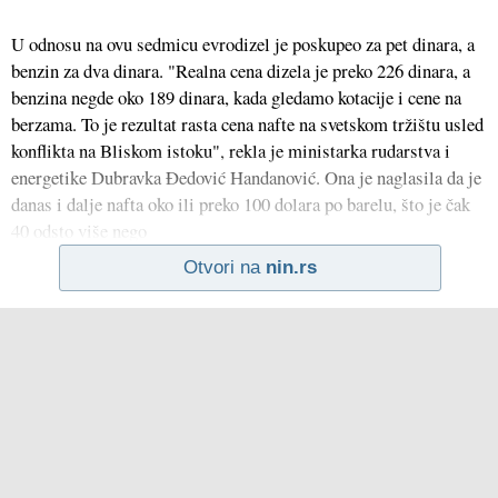
U odnosu na ovu sedmicu evrodizel je poskupeo za pet dinara, a
benzin za dva dinara. "Realna cena dizela je preko 226 dinara, a
benzina negde oko 189 dinara, kada gledamo kotacije i cene na
berzama. To je rezultat rasta cena nafte na svetskom tržištu usled
konflikta na Bliskom istoku", rekla je ministarka rudarstva i
energetike Dubravka Đedović Handanović. Ona je naglasila da je
danas i dalje nafta oko ili preko 100 dolara po barelu, što je čak
40 odsto više nego
Otvori na
nin.rs