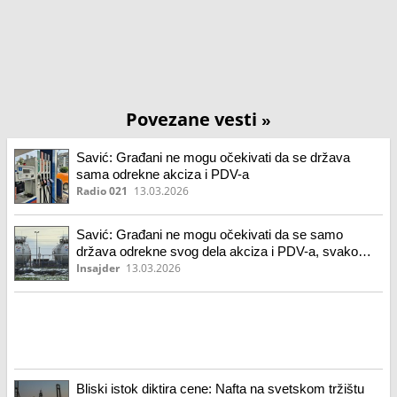
Povezane vesti
»
Savić: Građani ne mogu očekivati da se država
sama odrekne akciza i PDV-a
Radio 021
13.03.2026
Savić: Građani ne mogu očekivati da se samo
država odrekne svog dela akciza i PDV-a, svako
mora podneti teret (VIDEO)
Insajder
13.03.2026
Bliski istok diktira cene: Nafta na svetskom tržištu