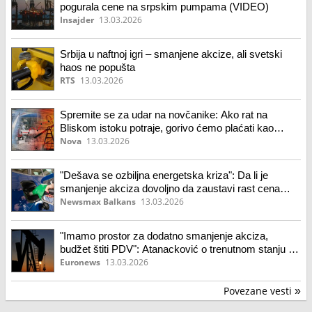
pogurala cene na srpskim pumpama (VIDEO)
Insajder
13.03.2026
Srbija u naftnoj igri – smanjene akcize, ali svetski
haos ne popušta
RTS
13.03.2026
Spremite se za udar na novčanike: Ako rat na
Bliskom istoku potraje, gorivo ćemo plaćati kao
Nemci
Nova
13.03.2026
"Dešava se ozbiljna energetska kriza": Da li je
smanjenje akciza dovoljno da zaustavi rast cena
goriva
Newsmax Balkans
13.03.2026
"Imamo prostor za dodatno smanjenje akciza,
budžet štiti PDV": Atanacković o trenutnom stanju na
tržištu nafte
Euronews
13.03.2026
Povezane vesti
»