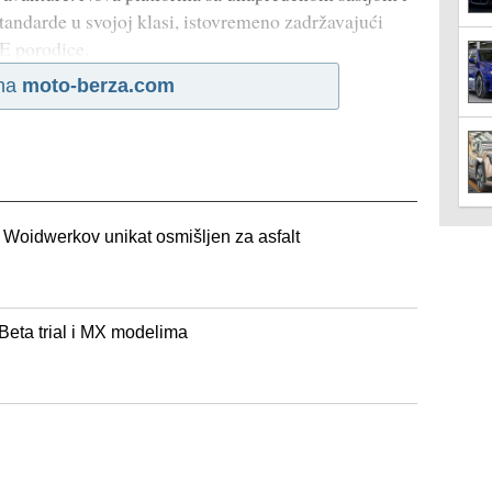
tandarde u svojoj klasi, istovremeno zadržavajući
 porodice.
 na
moto-berza.com
oidwerkov unikat osmišljen za asfalt
eta trial i MX modelima