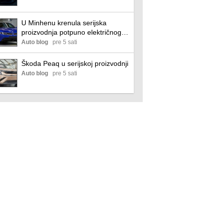
U Minhenu krenula serijska
proizvodnja potpuno električnog
BMW-a i3
Auto blog
pre 5 sati
Škoda Peaq u serijskoj proizvodnji
Auto blog
pre 5 sati