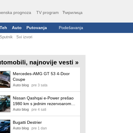
enska prognoza
TV program
Ћирилица
Teh
Auto
Putovanja
Podešavanja
Sputnik
Svi izvori
tomobili, najnovije vesti »
Mercedes-AMG GT 53 4-Door
Coupe
Auto blog
pre 3 sata
Nissan Qashqai e-Power prešao
1980 km s jednim rezervoarom
goriva i ušao u Ginisovu knjigu
Auto blog
pre 4 sati
rekorda
Bugatti Destrier
Auto blog
pre 1 dan