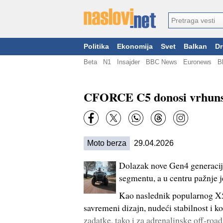
Politika
Ekonomija
Svet
Balkan
Dr
Beta
N1
Insajder
BBC News
Euronews
B
CFORCE C5 donosi vrhunske
Moto berza
29.04.2026
Dolazak nove Gen4 generacij
segmentu, a u centru pažn
Kao naslednik popularnog X5 
savremeni dizajn, nudeći stabilnost i 
zadatke, tako i za adrenalinske off-ro