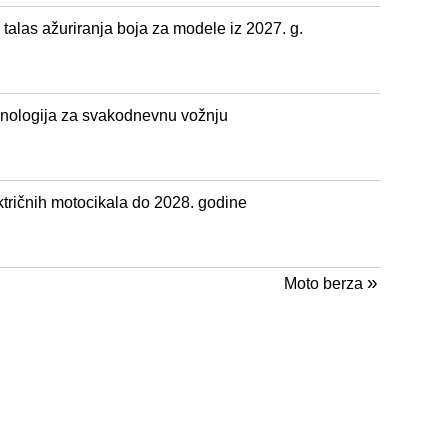
alas ažuriranja boja za modele iz 2027. g.
hnologija za svakodnevnu vožnju
ektričnih motocikala do 2028. godine
»
Moto berza