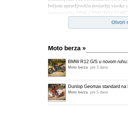
boljom upravljivošću postavlja visoke s
prepoznatljiv DNK CFMOTO CFORCE
Otvori
Moto berza
»
BMW R12 G/S u novom ruhu: W
Moto berza
pre 3 dana
Dunlop Geomax standard na B
Moto berza
pre 5 dana