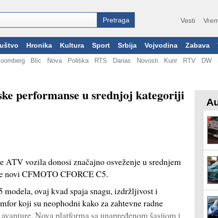
Vesti
Vrem
uštvo
Hronika
Kultura
Sport
Srbija
Vojvodina
Zabava
loomberg
Blic
Nova
Politika
RTS
Danas
Novosti
Kurir
RTV
DW
 performanse u srednjoj kategoriji
Au
e ATV vozila donosi značajno osveženje u srednjem
je je novi CFMOTO CFORCE C5.
modela, ovaj kvad spaja snagu, izdržljivost i
komfor koji su neophodni kako za zahtevne radne
ad avanture. Nova platforma sa unapređenom šasijom i