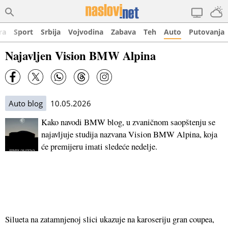
ra
Sport
Srbija
Vojvodina
Zabava
Teh
Auto
Putovanja
Najavljen Vision BMW Alpina
Auto blog
10.05.2026
Kako navodi BMW blog, u zvaničnom saopštenju se
najavljuje studija nazvana Vision BMW Alpina, koja
će premijeru imati sledeće nedelje.
Silueta na zatamnjenoj slici ukazuje na karoseriju gran coupea,