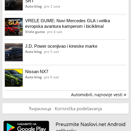
SRT
Auto blog
pre 2 sata
VRELE GUME: Novi Mercedes GLA i velika
evropska avantura kamperom i biciklima!
Vrele gume
pre 4 sati
J.D. Power ocenjivao i kineske marke
Auto blog
pre 5 sati
Nissan NX7
Auto blog
pre 6 sati
Automobili, najnovije vesti
»
Ћирилица
Korisnička podešavanja
Preuzmite Naslovi.net Android
aplikaciju