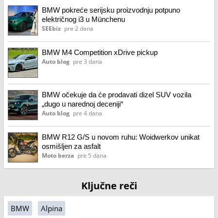
BMW pokreće serijsku proizvodnju potpuno
električnog i3 u Münchenu
SEEbiz
pre 2 dana
BMW M4 Competition xDrive pickup
Auto blog
pre 3 dana
BMW očekuje da će prodavati dizel SUV vozila
„dugo u narednoj deceniji“
Auto blog
pre 4 dana
BMW R12 G/S u novom ruhu: Woidwerkov unikat
osmišljen za asfalt
Moto berza
pre 5 dana
Ključne reči
BMW
Alpina