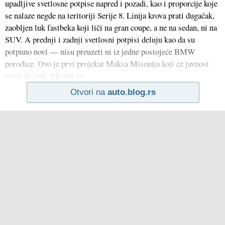
upadljive svetlosne potpise napred i pozadi, kao i proporcije koje
se nalaze negde na teritoriji Serije 8. Linija krova prati dugačak,
zaobljen luk fastbeka koji liči na gran coupe, a ne na sedan, ni na
SUV. A prednji i zadnji svetlosni potpisi deluju kao da su
potpuno novi — nisu preuzeti ni iz jedne postojeće BMW
porodice. Ovo je prvi projekat Maksa Misonija koji će javnost
moći da vidi. Misoni se
Otvori na
auto.blog.rs