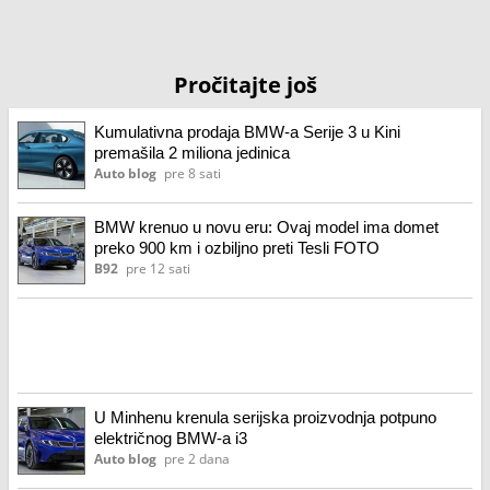
Pročitajte još
Kumulativna prodaja BMW-a Serije 3 u Kini
premašila 2 miliona jedinica
Auto blog
pre 8 sati
BMW krenuo u novu eru: Ovaj model ima domet
preko 900 km i ozbiljno preti Tesli FOTO
B92
pre 12 sati
U Minhenu krenula serijska proizvodnja potpuno
električnog BMW-a i3
Auto blog
pre 2 dana