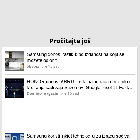
Pročitajte još
Samsung donosi razliku: pouzdanost na koju se
možete osloniti
SEEbiz
pre 15 sati
HONOR donosi ARRI filmski način rada u mobilno
kreiranje sadržaja Stiže novi Google Pixel 11 Fold
Slušalice koje razmišljaju: Upoznajte soundcore
Domino magazin
pre 16 sati
Liberty 5 Pro i Liberty 5 Pro Max Samsung Galaxy
Watch Ultra2 i Watch9: životni saputnici na zglobu za
Samsung koristi inkjet tehnologiju za izradu sočiva