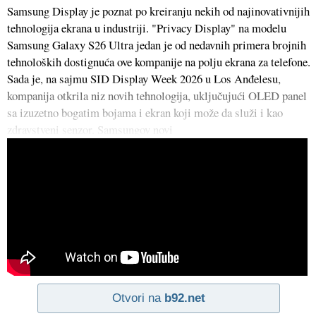
Samsung Display je poznat po kreiranju nekih od najinovativnijih
tehnologija ekrana u industriji. "Privacy Display" na modelu
Samsung Galaxy S26 Ultra jedan je od nedavnih primera brojnih
tehnoloških dostignuća ove kompanije na polju ekrana za telefone.
Sada je, na sajmu SID Display Week 2026 u Los Anđelesu,
kompanija otkrila niz novih tehnologija, uključujući OLED panel
sa izuzetno bogatim bojama i ekran koji može da služi i kao
zdravstveni senzor. Samsungov novi
Otvori na
b92.net