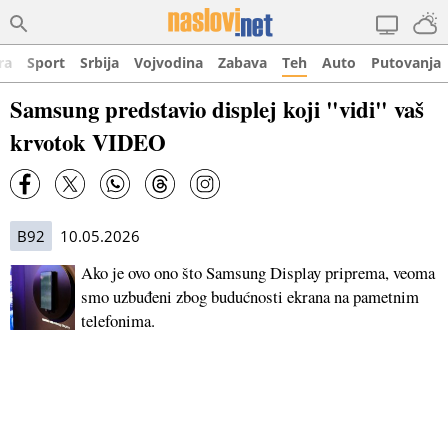
ra
Sport
Srbija
Vojvodina
Zabava
Teh
Auto
Putovanja
Samsung predstavio displej koji "vidi" vaš
krvotok VIDEO
B92
10.05.2026
Ako je ovo ono što Samsung Display priprema, veoma
smo uzbuđeni zbog budućnosti ekrana na pametnim
telefonima.