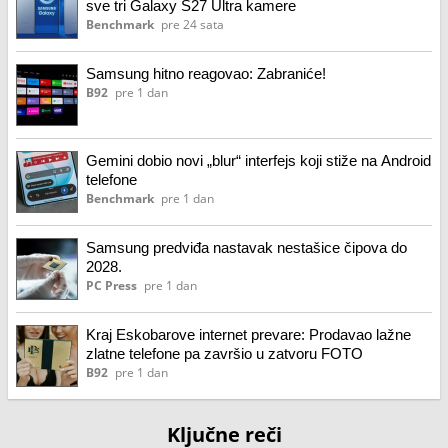
sve tri Galaxy S27 Ultra kamere
Benchmark
pre 24 sata
Samsung hitno reagovao: Zabraniće!
B92
pre 1 dan
Gemini dobio novi „blur“ interfejs koji stiže na Android
telefone
Benchmark
pre 1 dan
Samsung predviđa nastavak nestašice čipova do
2028.
PC Press
pre 1 dan
Kraj Eskobarove internet prevare: Prodavao lažne
zlatne telefone pa završio u zatvoru FOTO
B92
pre 1 dan
Ključne reči