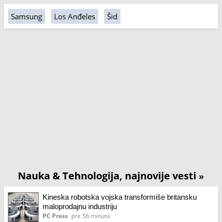
Samsung
Los Anđeles
Šid
Nauka & Tehnologija, najnovije vesti
»
Kineska robotska vojska transformiše britansku
maloprodajnu industriju
PC Press
pre 56 minuta