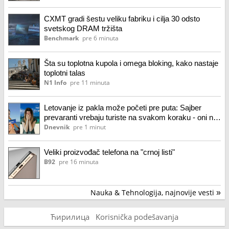
CXMT gradi šestu veliku fabriku i cilja 30 odsto
svetskog DRAM tržišta
Benchmark
pre 6 minuta
Šta su toplotna kupola i omega bloking, kako nastaje
toplotni talas
N1 Info
pre 11 minuta
Letovanje iz pakla može početi pre puta: Sajber
prevaranti vrebaju turiste na svakom koraku - oni ne
idu na odmor
Dnevnik
pre 1 minut
Veliki proizvođač telefona na "crnoj listi"
B92
pre 16 minuta
Nauka & Tehnologija, najnovije vesti
»
Ћирилица
Korisnička podešavanja