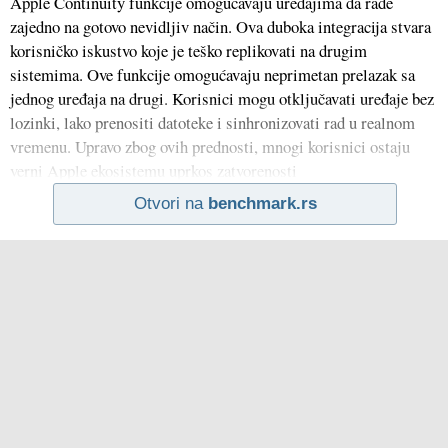
Apple Continuity funkcije omogućavaju uređajima da rade
zajedno na gotovo nevidljiv način. Ova duboka integracija stvara
korisničko iskustvo koje je teško replikovati na drugim
sistemima. Ove funkcije omogućavaju neprimetan prelazak sa
jednog uređaja na drugi. Korisnici mogu otključavati uređaje bez
lozinki, lako prenositi datoteke i sinhronizovati rad u realnom
vremenu. Upravo zbog ovih prednosti, mnogi korisnici ostaju
verni Apple ekosistemu uprkos zatvorenosti
Otvori na
benchmark.rs