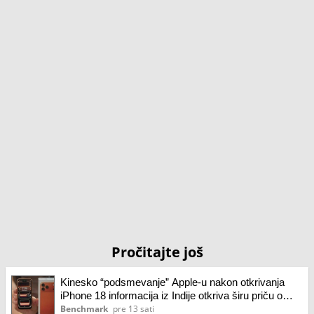
Pročitajte još
Kinesko “podsmevanje” Apple-u nakon otkrivanja
iPhone 18 informacija iz Indije otkriva širu priču o
globalnoj proizvodnji
Benchmark
pre 13 sati