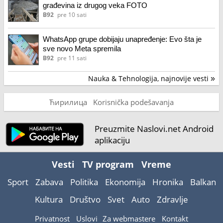
građevina iz drugog veka FOTO
B92
pre 10 sati
WhatsApp grupe dobijaju unapređenje: Evo šta je
sve novo Meta spremila
B92
pre 11 sati
Nauka & Tehnologija, najnovije vesti
»
Ћирилица
Korisnička podešavanja
Preuzmite Naslovi.net Android
aplikaciju
Vesti
TV program
Vreme
Sport
Zabava
Politika
Ekonomija
Hronika
Balkan
Kultura
Društvo
Svet
Auto
Zdravlje
Privatnost
Uslovi
Za webmastere
Kontakt