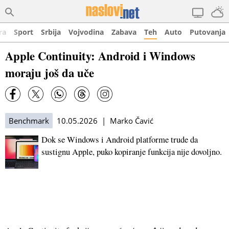
ra
Sport
Srbija
Vojvodina
Zabava
Teh
Auto
Putovanja
Apple Continuity: Android i Windows
moraju još da uče
Benchmark
10.05.2026 | Marko Čavić
Dok se Windows i Android platforme trude da
sustignu Apple, puko kopiranje funkcija nije dovoljno.