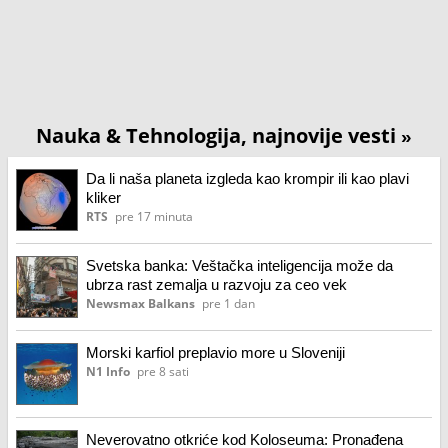
Nauka & Tehnologija, najnovije vesti
»
Da li naša planeta izgleda kao krompir ili kao plavi
kliker
RTS
pre 17 minuta
Svetska banka: Veštačka inteligencija može da
ubrza rast zemalja u razvoju za ceo vek
Newsmax Balkans
pre 1 dan
Morski karfiol preplavio more u Sloveniji
N1 Info
pre 8 sati
Neverovatno otkriće kod Koloseuma: Pronađena