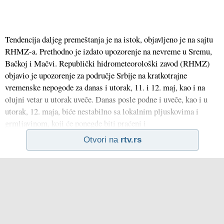
Tendencija daljeg premeštanja je na istok, objavljeno je na sajtu
RHMZ-a. Prethodno je izdato upozorenje na nevreme u Sremu,
Bačkoj i Mačvi. Republički hidrometeorološki zavod (RHMZ)
objavio je upozorenje za područje Srbije na kratkotrajne
vremenske nepogode za danas i utorak, 11. i 12. maj, kao i na
olujni vetar u utorak uveče. Danas posle podne i uveče, kao i u
utorak, 12. maja, biće nestabilno sa lokalnim pljuskovima i
grmljavinom, koji će ponegde biti praćeni i
Otvori na
rtv.rs