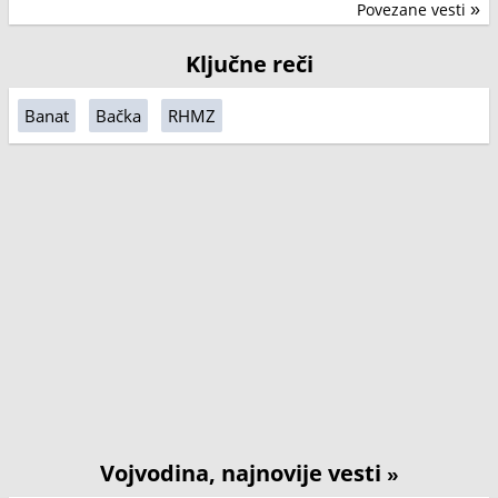
Povezane vesti
»
Ključne reči
Banat
Bačka
RHMZ
Vojvodina, najnovije vesti
»