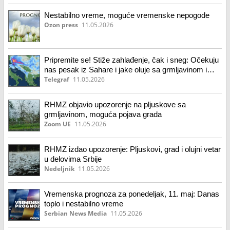
Nestabilno vreme, moguće vremenske nepogode
Ozon press
11.05.2026
Pripremite se! Stiže zahlađenje, čak i sneg: Očekuju
nas pesak iz Sahare i jake oluje sa grmljavinom i
gradom
Telegraf
11.05.2026
RHMZ objavio upozorenje na pljuskove sa
grmljavinom, moguća pojava grada
Zoom UE
11.05.2026
RHMZ izdao upozorenje: Pljuskovi, grad i olujni vetar
u delovima Srbije
Nedeljnik
11.05.2026
Vremenska prognoza za ponedeljak, 11. maj: Danas
toplo i nestabilno vreme
Serbian News Media
11.05.2026