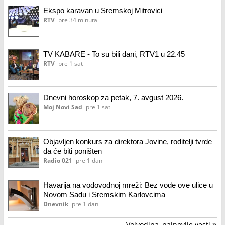
Ekspo karavan u Sremskoj Mitrovici
RTV
pre 34 minuta
TV KABARE - To su bili dani, RTV1 u 22.45
RTV
pre 1 sat
Dnevni horoskop za petak, 7. avgust 2026.
Moj Novi Sad
pre 1 sat
Objavljen konkurs za direktora Jovine, roditelji tvrde
da će biti poništen
Radio 021
pre 1 dan
Havarija na vodovodnoj mreži: Bez vode ove ulice u
Novom Sadu i Sremskim Karlovcima
Dnevnik
pre 1 dan
Vojvodina, najnovije vesti
»