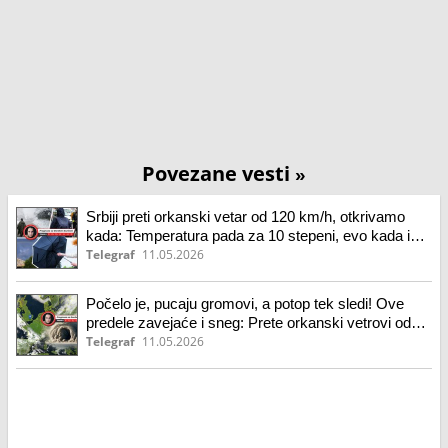
Povezane vesti
»
Srbiji preti orkanski vetar od 120 km/h, otkrivamo
kada: Temperatura pada za 10 stepeni, evo kada i
gde i sneg
Telegraf
11.05.2026
Počelo je, pucaju gromovi, a potop tek sledi! Ove
predele zavejaće i sneg: Prete orkanski vetrovi od
150 km/h
Telegraf
11.05.2026