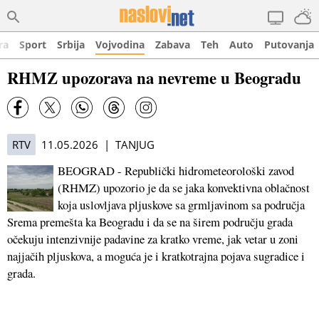
ra
Sport
Srbija
Vojvodina
Zabava
Teh
Auto
Putovanja
RHMZ upozorava na nevreme u Beogradu
RTV
11.05.2026 | TANJUG
BEOGRAD - Republički hidrometeorološki zavod
(RHMZ) upozorio je da se jaka konvektivna oblačnost
koja uslovljava pljuskove sa grmljavinom sa područja
Srema premešta ka Beogradu i da se na širem području grada
očekuju intenzivnije padavine za kratko vreme, jak vetar u zoni
najjačih pljuskova, a moguća je i kratkotrajna pojava sugradice i
grada.