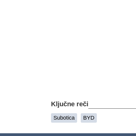
Ključne reči
Subotica
BYD