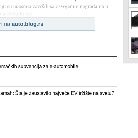
oju su učesnici završili sa osvojenim nagradama u
ja očekuju nas
ri na
auto.blog.rs
 nemačkih subvencija za e-automobile
 zamah: Šta je zaustavilo najveće EV tržište na svetu?