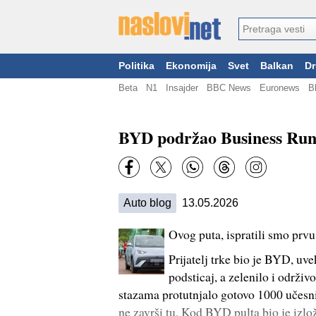
Politika
Ekonomija
Svet
Balkan
Dr
Beta
N1
Insajder
BBC News
Euronews
B
BYD podržao Business Run 
Auto blog
13.05.2026
Ovog puta, ispratili smo prv
Prijatelj trke bio je BYD, uv
podsticaj, a zelenilo i održi
stazama protutnjalo gotovo 1000 učesn
ne završi tu. Kod BYD pulta bio je i