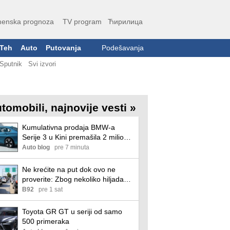
enska prognoza
TV program
Ћирилица
Teh
Auto
Putovanja
Podešavanja
Sputnik
Svi izvori
tomobili, najnovije vesti »
Kumulativna prodaja BMW-a
Serije 3 u Kini premašila 2 miliona
jedinica
Auto blog
pre 7 minuta
Ne krećite na put dok ovo ne
proverite: Zbog nekoliko hiljada
dinara možete ostati na granici
B92
pre 1 sat
Toyota GR GT u seriji od samo
500 primeraka