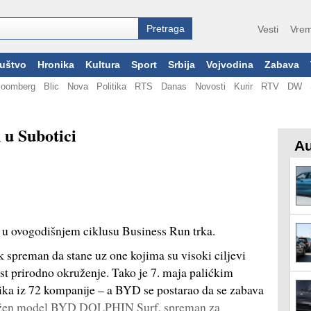
Vesti
Vrem
uštvo
Hronika
Kultura
Sport
Srbija
Vojvodina
Zabava
loomberg
Blic
Nova
Politika
RTS
Danas
Novosti
Kurir
RTV
DW
u Subotici
Au
u u ovogodišnjem ciklusu Business Run trka.
ek spreman da stane uz one kojima su visoki ciljevi
vost prirodno okruženje. Tako je 7. maja palićkim
ika iz 72 kompanije – a BYD se postarao da se zabava
zložen model BYD DOLPHIN Surf, spreman za