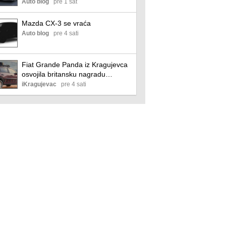
Auto blog
pre 1 sat
Mazda CX-3 se vraća
Auto blog
pre 4 sati
Fiat Grande Panda iz Kragujevca
osvojila britansku nagradu
„Povratak godine“
iKragujevac
pre 4 sati