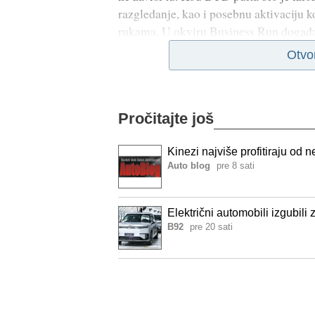
razgledanje, kao i posebnu aktivaciju k
rukama. U okviru Business Run događa
Otvo
Pročitajte još
Kinezi najviše profitiraju od
Auto blog
pre 8 sati
Električni automobili izgubili
B92
pre 20 sati