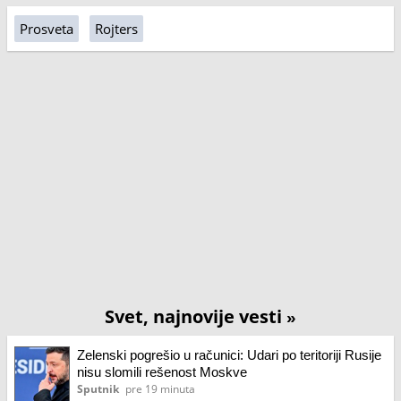
Prosveta
Rojters
Svet, najnovije vesti
»
Zelenski pogrešio u računici: Udari po teritoriji Rusije
nisu slomili rešenost Moskve
Sputnik
pre 19 minuta