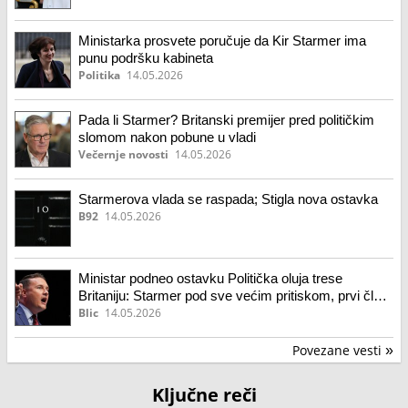
Ministarka prosvete poručuje da Kir Starmer ima
punu podršku kabineta
Politika
14.05.2026
Pada li Starmer? Britanski premijer pred političkim
slomom nakon pobune u vladi
Večernje novosti
14.05.2026
Starmerova vlada se raspada; Stigla nova ostavka
B92
14.05.2026
Ministar podneo ostavku Politička oluja trese
Britaniju: Starmer pod sve većim pritiskom, prvi član
kabineta koji se odlučio za ovaj potez
Blic
14.05.2026
Povezane vesti
»
Ključne reči