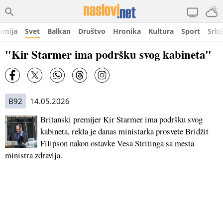
omija
Svet
Balkan
Društvo
Hronika
Kultura
Sport
Srbi
"Kir Starmer ima podršku svog kabineta"
B92
14.05.2026
Britanski premijer Kir Starmer ima podršku svog
kabineta, rekla je danas ministarka prosvete Bridžit
Filipson nakon ostavke Vesa Stritinga sa mesta
ministra zdravlja.