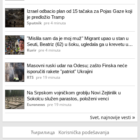
Izrael odbacio plan od 15 tačaka za Pojas Gaze koji
je predložio Tramp
Sputnik
pre 4 minuta
"Mislila sam da je moj muž" Migrant upao u stan u
Seuti, Beatriz (62) u šoku, ugledala ga u krevetu u
ovom izdanju, pa zavrištala: Suprug uleteo, nastala
Kurir
pre 4 minuta
drama!
Masovni ruski udar na Odesu; zašto Finska neće
isporučiti rakete "patriot" Ukrajini
RTS
pre 19 minuta
Na Srpskom vojničkom groblju Novi Zejtinlik u
Sokolcu služen parastos, položeni venci
Euronews
pre 19 minuta
Svet, najnovije vesti
»
Ћирилица
Korisnička podešavanja