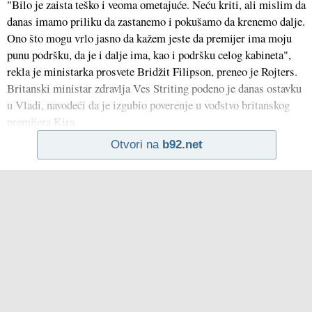
"Bilo je zaista teško i veoma ometajuće. Neću kriti, ali mislim da
danas imamo priliku da zastanemo i pokušamo da krenemo dalje.
Ono što mogu vrlo jasno da kažem jeste da premijer ima moju
punu podršku, da je i dalje ima, kao i podršku celog kabineta",
rekla je ministarka prosvete Bridžit Filipson, preneo je Rojters.
Britanski ministar zdravlja Ves Striting podeno je danas ostavku
u Vladi, navodeći da je izgubio poverenje u vođstvo britanskog
premijera Kira
Otvori na
b92.net