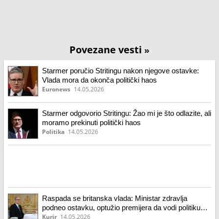
Povezane vesti
»
Starmer poručio Stritingu nakon njegove ostavke:
Vlada mora da okonča politički haos
Euronews
14.05.2026
Starmer odgovorio Stritingu: Žao mi je što odlazite, ali
moramo prekinuti politički haos
Politika
14.05.2026
Raspada se britanska vlada: Ministar zdravlja
podneo ostavku, optužio premijera da vodi politiku
bez jasnog pravca
Kurir
14.05.2026