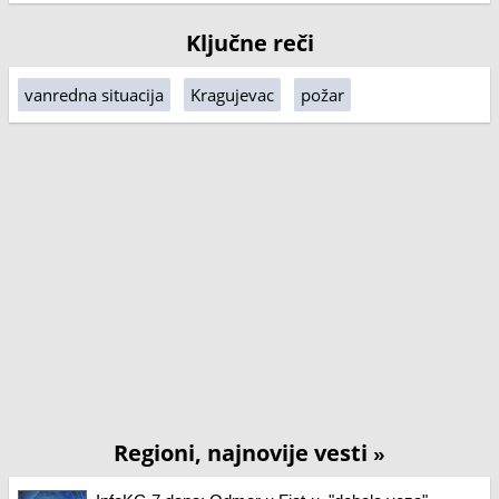
Ključne reči
vanredna situacija
Kragujevac
požar
Regioni, najnovije vesti
»