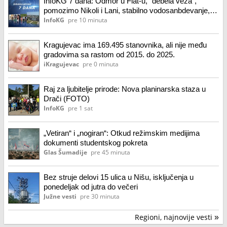
InfoKG 7 dana: Odmor u Fiat-u, "debela veza",
pomozimo Nikoli i Lani, stabilno vodosanbdevanje,
EXPO 2027...
InfoKG
pre 10 minuta
Kragujevac ima 169.495 stanovnika, ali nije među
gradovima sa rastom od 2015. do 2025.
iKragujevac
pre 0 minuta
Raj za ljubitelje prirode: Nova planinarska staza u
Drači (FOTO)
InfoKG
pre 1 sat
„Vetiran“ i „nogiran“: Otkud režimskim medijima
dokumenti studentskog pokreta
Glas Šumadije
pre 45 minuta
Bez struje delovi 15 ulica u Nišu, isključenja u
ponedeljak od jutra do večeri
Južne vesti
pre 30 minuta
Regioni, najnovije vesti
»