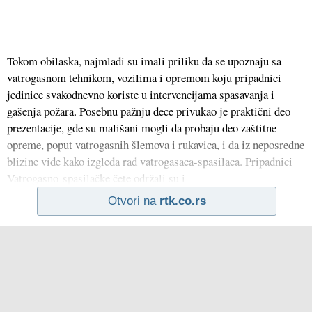
Tokom obilaska, najmlađi su imali priliku da se upoznaju sa
vatrogasnom tehnikom, vozilima i opremom koju pripadnici
jedinice svakodnevno koriste u intervencijama spasavanja i
gašenja požara. Posebnu pažnju dece privukao je praktični deo
prezentacije, gde su mališani mogli da probaju deo zaštitne
opreme, poput vatrogasnih šlemova i rukavica, i da iz neposredne
blizine vide kako izgleda rad vatrogasaca-spasilaca. Pripadnici
Vatrogasno-spasilačke čete održali su i
Otvori na
rtk.co.rs