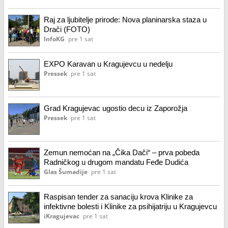
Raj za ljubitelje prirode: Nova planinarska staza u
Drači (FOTO)
InfoKG
pre 1 sat
EXPO Karavan u Kragujevcu u nedelju
Pressek
pre 1 sat
Grad Kragujevac ugostio decu iz Zaporožja
Pressek
pre 1 sat
Zemun nemoćan na „Čika Dači“ – prva pobeda
Radničkog u drugom mandatu Feđe Dudića
Glas Šumadije
pre 1 sat
Raspisan tender za sanaciju krova Klinike za
infektivne bolesti i Klinike za psihijatriju u Kragujevcu
iKragujevac
pre 1 sat