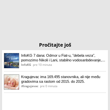
Pročitajte još
InfoKG 7 dana: Odmor u Fiat-u, "debela veza",
pomozimo Nikoli i Lani, stabilno vodosanbdevanje,
EXPO 2027...
InfoKG
pre 10 minuta
Kragujevac ima 169.495 stanovnika, ali nije među
gradovima sa rastom od 2015. do 2025.
iKragujevac
pre 0 minuta