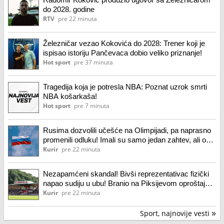
do 2028. godine
RTV
pre 22 minuta
Železničar vezao Kokovića do 2028: Trener koji je
ispisao istoriju Pančevaca dobio veliko priznanje!
Hot sport
pre 37 minuta
Tragedija koja je potresla NBA: Poznat uzrok smrti
NBA košarkaša!
Hot sport
pre 7 minuta
Rusima dozvolili učešće na Olimpijadi, pa naprasno
promenili odluku! Imali su samo jedan zahtev, ali on
nije ispoštovan
Kurir
pre 22 minuta
Nezapamćeni skandal! Bivši reprezentativac fizički
napao sudiju u ubu! Branio na Piksijevom oproštaju,
sada nasrnuo na arbitra posle utakmice
Kurir
pre 22 minuta
Sport, najnovije vesti
»