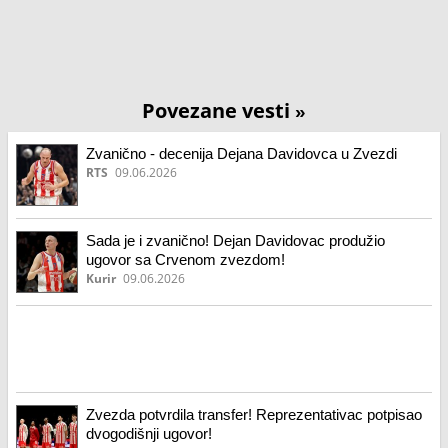
Povezane vesti
»
Zvanično - decenija Dejana Davidovca u Zvezdi
RTS
09.06.2026
Sada je i zvanično! Dejan Davidovac produžio
ugovor sa Crvenom zvezdom!
Kurir
09.06.2026
Zvezda potvrdila transfer! Reprezentativac potpisao
dvogodišnji ugovor!