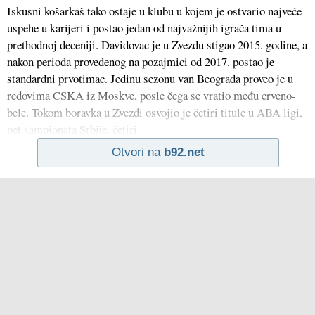
Iskusni košarkaš tako ostaje u klubu u kojem je ostvario najveće
uspehe u karijeri i postao jedan od najvažnijih igrača tima u
prethodnoj deceniji. Davidovac je u Zvezdu stigao 2015. godine, a
nakon perioda provedenog na pozajmici od 2017. postao je
standardni prvotimac. Jedinu sezonu van Beograda proveo je u
redovima CSKA iz Moskve, posle čega se vratio među crveno-
bele. Tokom boravka u Zvezdi osvojio je četiri titule u ABA ligi,
pet šampionata Srbije, četiri
Otvori na
b92.net