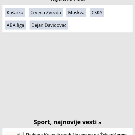
Košarka
Crvena Zvezda
Moskva
CSKA
ABA liga
Dejan Davidovac
Sport, najnovije vesti
»
Radomir Koković produžio ugovor sa Železničarom