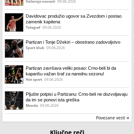
Večernje novosti
09.06.2026
Davidovac produžio ugovor sa Zvezdom i postao
zamenik kapitena
Telegraf
09.06.2026
Partizan i Tonje Džekiri – obostrano zadovoljstvo
Sport klub
09.06.2026
Partizan završava veliki posao: Crno-beli bi da
kaparišu važan šraf za narednu sezonu!
Hot sport
09.06.2026
Pljušte potpisi u Partizanu: Crno-beli ne dozvoljavaju
da im se ponovi ista greška
Mondo
09.06.2026
Povezane vesti
»
Ključne reči