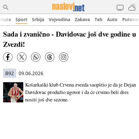
ltura
Sport
Srbija
Vojvodina
Zabava
Teh
Auto
Putova
Sada i zvanično - Davidovac još dve godine u
Zvezdi!
B92
09.06.2026
Košarkaški klub Crvena zvezda saopštio je da je Dejan
Davidovac produžio ugovor i da će crveno-beli dres
nositi još dve sezone.