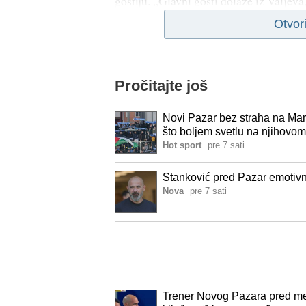
gostiju. „Glavni gosti dolaze iz Valjeva,
Otvor
Pročitajte još
Novi Pazar bez straha na Mara
što boljem svetlu na njihovom
Hot sport
pre 7 sati
Stanković pred Pazar emotivno
Nova
pre 7 sati
Trener Novog Pazara pred me