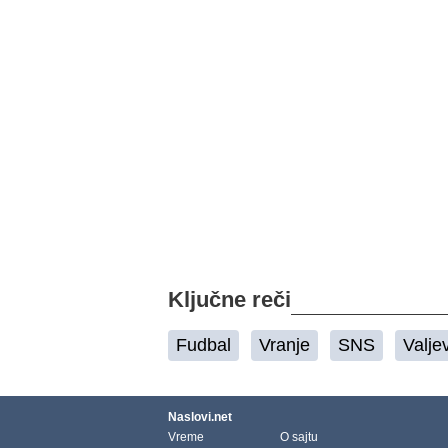
Ključne reči
Fudbal
Vranje
SNS
Valje
Naslovi.net
Vreme
O sajtu