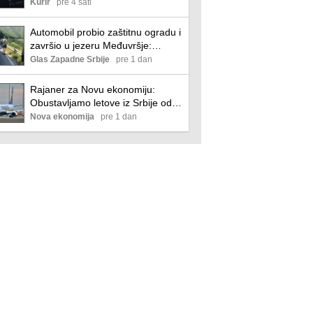
kiša: Evo odakle i kada možete da
Kurir
pre 4 sati
posmatrate stotine zvezda
padalica
Automobil probio zaštitnu ogradu i
završio u jezeru Međuvršje:
tragedija izbegnuta, ovakve
Glas Zapadne Srbije
pre 1 dan
nesreće danas su prava retkost
Rajaner za Novu ekonomiju:
Obustavljamo letove iz Srbije od
ove zime
Nova ekonomija
pre 1 dan