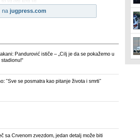
 to su oni koji su
i na
jugpress.com
kani: Pandurović ističe – „Cilj je da se pokažemo u
 stadionu!“
: "Sve se posmatra kao pitanje života i smrti"
č sa Crvenom zvezdom, jedan detalj može biti