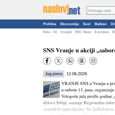
Politika
Ekonomija
Svet
Balkan
Dr
Beta
N1
Insajder
BBC News
Euronews
B
SNS Vranje u akciji „sabo
Jug press
12.06.2026
VRANJE SNS u Vranju u prig
u subotu 13. juna, organizuj
Vrtogošu jula prošle godine, 
delova Srbije, saznaje Regionalna info
vranjskih naprednjaka. Na fudbalskom 