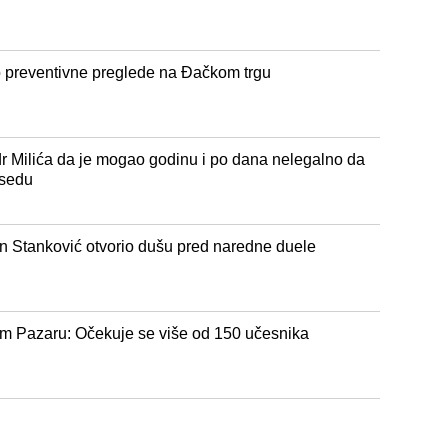
preventivne preglede na Đačkom trgu
i dr Milića da je mogao godinu i po dana nelegalno da
osedu
ejan Stanković otvorio dušu pred naredne duele
 Pazaru: Očekuje se više od 150 učesnika