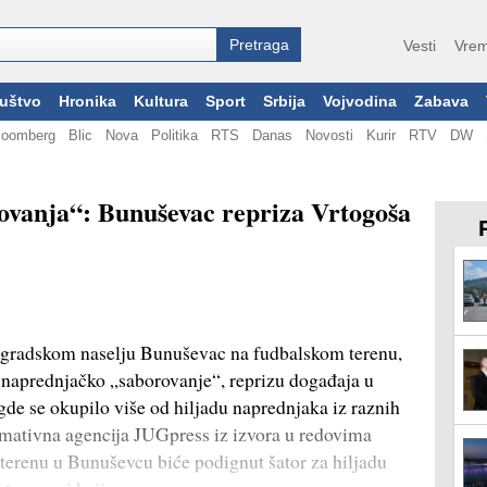
Vesti
Vrem
uštvo
Hronika
Kultura
Sport
Srbija
Vojvodina
Zabava
loomberg
Blic
Nova
Politika
RTS
Danas
Novosti
Kurir
RTV
DW
rovanja“: Bunuševac repriza Vrtogoša
radskom naselju Bunuševac na fudbalskom terenu,
e naprednjačko „saborovanje“, reprizu događaja u
gde se okupilo više od hiljadu naprednjaka iz raznih
rmativna agencija JUGpress iz izvora u redovima
terenu u Bunuševcu biće podignut šator za hiljadu