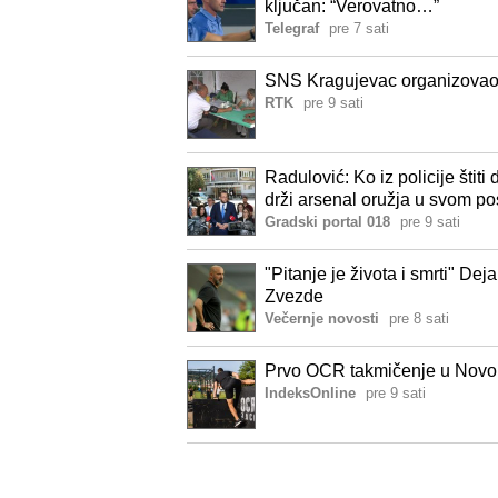
ključan: “Verovatno…”
Telegraf
pre 7 sati
SNS Kragujevac organizovao 
RTK
pre 9 sati
Radulović: Ko iz policije štit
drži arsenal oružja u svom p
Gradski portal 018
pre 9 sati
"Pitanje je života i smrti" D
Zvezde
Večernje novosti
pre 8 sati
Prvo OCR takmičenje u Novom
IndeksOnline
pre 9 sati