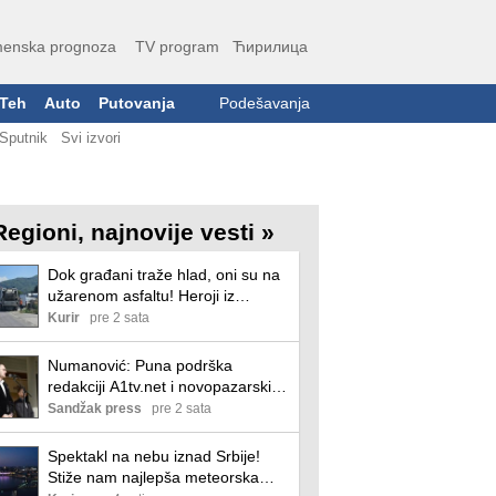
enska prognoza
TV program
Ћирилица
Teh
Auto
Putovanja
Podešavanja
Sputnik
Svi izvori
Regioni, najnovije vesti »
Dok građani traže hlad, oni su na
užarenom asfaltu! Heroji iz
Prijepolja rade po paklenoj vrućini,
Kurir
pre 2 sata
građani zahvalni: "Znam da je to
njihov posao, ali hvala im"
Numanović: Puna podrška
redakciji A1tv.net i novopazarskim
novinarima
Sandžak press
pre 2 sata
Spektakl na nebu iznad Srbije!
Stiže nam najlepša meteorska