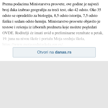
Prema podacima Ministarstva prosvete, ove godine je najveći
broj đaka izabrao geografiju za treći test, oko 42 odsto. Oko 35
odsto se opredelilo za biologiju, 8,5 odsto istoriju, 7,5 odsto
fiziku i sedam odsto hemiju. Ministarstvo prosvete objavilo je
testove i rešenja iz izbornih predmeta koje možete pogledati
OVDE. Roditelji će imati uvid u preliminarne rezultate u petak,
19. juna na nivou škole i portalu Moja srednja škola,
https://www.mojasrednjaskola.gov.rs/,
Otvori na
danas.rs