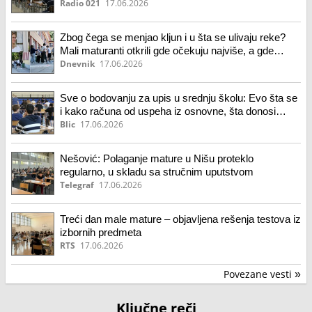
Radio 021
17.06.2026
Zbog čega se menjao kljun i u šta se ulivaju reke?
Mali maturanti otkrili gde očekuju najviše, a gde
najmanje bodova
Dnevnik
17.06.2026
Sve o bodovanju za upis u srednju školu: Evo šta se
i kako računa od uspeha iz osnovne, šta donosi
ekstra poene i kako se boduju testovi za završnog
Blic
17.06.2026
ispita
Nešović: Polaganje mature u Nišu proteklo
regularno, u skladu sa stručnim uputstvom
Telegraf
17.06.2026
Treći dan male mature – objavljena rešenja testova iz
izbornih predmeta
RTS
17.06.2026
Povezane vesti
»
Ključne reči