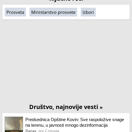
Prosveta
Ministarstvo prosvete
Izbori
Društvo, najnovije vesti
»
Predsednica Opštine Kovin: Sve raspoložive snage
na terenu, u javnosti mnogo dezinformacija
Danas
pre 2 minuta