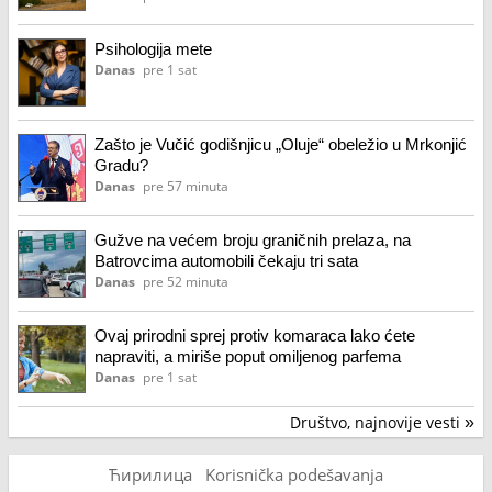
Psihologija mete
Danas
pre 1 sat
Zašto je Vučić godišnjicu „Oluje“ obeležio u Mrkonjić
Gradu?
Danas
pre 57 minuta
Gužve na većem broju graničnih prelaza, na
Batrovcima automobili čekaju tri sata
Danas
pre 52 minuta
Ovaj prirodni sprej protiv komaraca lako ćete
napraviti, a miriše poput omiljenog parfema
Danas
pre 1 sat
Društvo, najnovije vesti
»
Ћирилица
Korisnička podešavanja