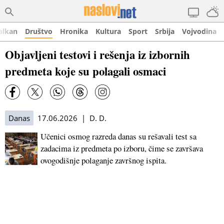
alkan
Društvo
Hronika
Kultura
Sport
Srbija
Vojvodina
Objavljeni testovi i rešenja iz izbornih
predmeta koje su polagali osmaci
Danas
17.06.2026 | D. D.
Učenici osmog razreda danas su rešavali test sa
zadacima iz predmeta po izboru, čime se završava
ovogodišnje polaganje završnog ispita.